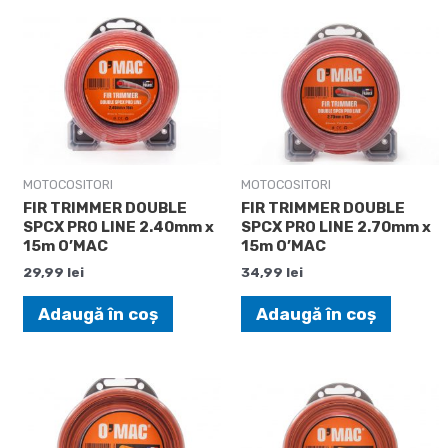
MOTOCOSITORI
MOTOCOSITORI
FIR TRIMMER DOUBLE
FIR TRIMMER DOUBLE
SPCX PRO LINE 2.40mm x
SPCX PRO LINE 2.70mm x
15m O’MAC
15m O’MAC
29,99
lei
34,99
lei
Adaugă în coș
Adaugă în coș