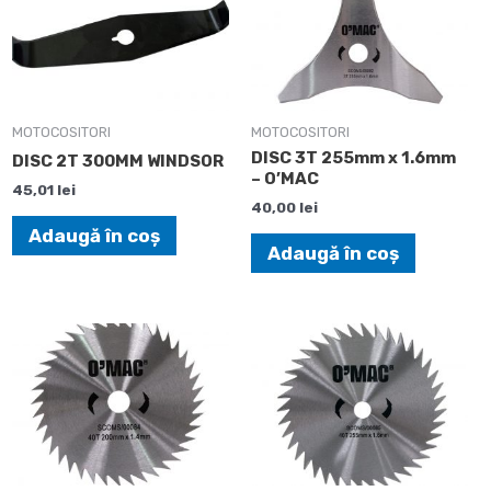
MOTOCOSITORI
MOTOCOSITORI
DISC 3T 255mm x 1.6mm
DISC 2T 300MM WINDSOR
– O’MAC
45,01
lei
40,00
lei
Adaugă în coș
Adaugă în coș