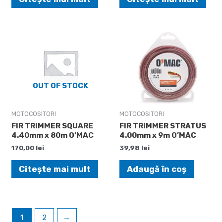
OUT OF STOCK
MOTOCOSITORI
MOTOCOSITORI
FIR TRIMMER SQUARE
FIR TRIMMER STRATUS
4.40mm x 80m O’MAC
4.00mm x 9m O’MAC
170,00
lei
39,98
lei
Citește mai mult
Adaugă în coș
1
2
→