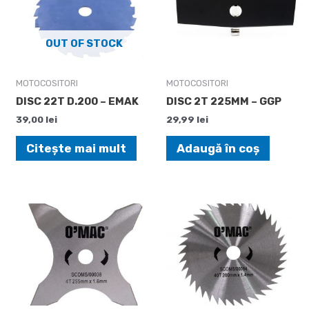
OUT OF STOCK
MOTOCOSITORI
MOTOCOSITORI
DISC 22T D.200 – EMAK
DISC 2T 225MM – GGP
39,00
lei
29,99
lei
Citește mai mult
Adaugă în coș