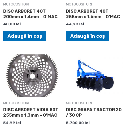
MOTOCOSITORI
MOTOCOSITORI
DISC ARBORET 40T
DISC ARBORET 40T
200mm x 1.4mm – O’MAC
255mm x 1.6mm – O’MAC
40,00
lei
44,99
lei
Adaugă în coș
Adaugă în coș
MOTOCOSITORI
MOTOCOSITORI
DISC ARBORET VIDIA 80T
DISC GRAPA TRACTOR 20
255mm x 1.3mm – O’MAC
/ 30 CP
54,99
lei
5.700,00
lei