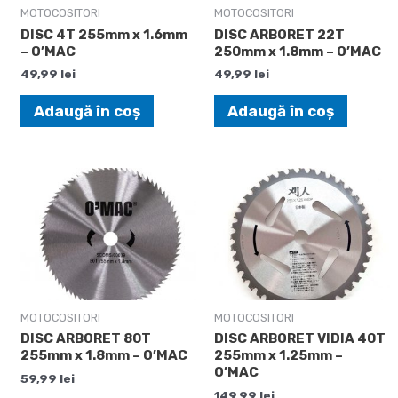
MOTOCOSITORI
MOTOCOSITORI
DISC 4T 255mm x 1.6mm
DISC ARBORET 22T
– O’MAC
250mm x 1.8mm – O’MAC
49,99
lei
49,99
lei
Adaugă în coș
Adaugă în coș
MOTOCOSITORI
MOTOCOSITORI
DISC ARBORET 80T
DISC ARBORET VIDIA 40T
255mm x 1.8mm – O’MAC
255mm x 1.25mm –
O’MAC
59,99
lei
149,99
lei