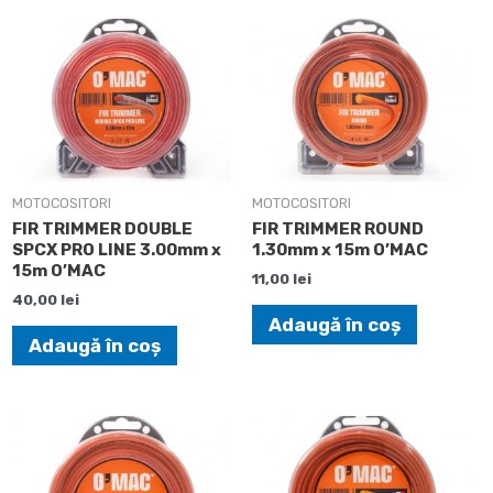
MOTOCOSITORI
MOTOCOSITORI
FIR TRIMMER DOUBLE
FIR TRIMMER ROUND
SPCX PRO LINE 3.00mm x
1.30mm x 15m O’MAC
15m O’MAC
11,00
lei
40,00
lei
Adaugă în coș
Adaugă în coș