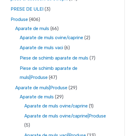
s
o
r
r
r
r
4
3
s
PRESE DE ULEI
3
e
d
o
o
o
o
d
p
e
4
Produse
406
u
d
d
d
d
e
r
0
6
Aparate de muls
66
s
u
u
u
u
p
o
6
6
2
Aparate de muls ovine/caprine
2
e
s
s
s
s
r
d
p
d
p
6
Aparate de muls vaci
6
e
e
e
e
o
u
r
e
r
p
7
Piese de schimb aparate de muls
7
d
s
o
p
o
r
p
Piese de schimb aparate de
u
e
d
r
d
o
r
4
muls|Produse
47
s
u
o
u
d
o
7
2
Aparate de muls|Produse
29
e
s
d
s
u
d
d
2
9
Aparate de muls
29
e
u
e
s
u
e
9
d
1
Aparate de muls ovine/caprine
1
s
e
s
p
d
e
p
Aparate de muls ovine/caprine|Produse
e
e
r
e
p
r
5
5
o
p
r
o
p
2
Aparate de muls vaci|Produse
23