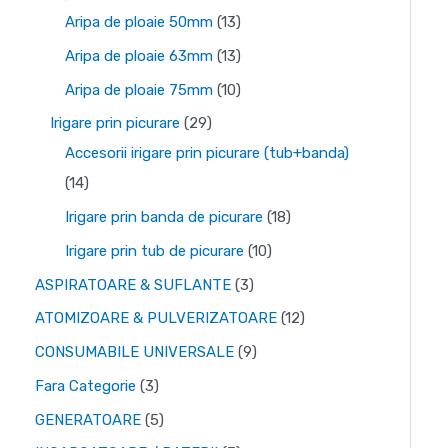
m
m
d
2
1
Aripa de ploaie 50mm
13
i
a
e
d
3
1
Aripa de ploaie 63mm
13
n
x
p
e
p
3
1
Aripa de ploaie 75mm
10
i
i
r
p
r
p
0
2
Irigare prin picurare
29
m
m
o
r
o
r
p
9
Accesorii irigare prin picurare (tub+banda)
d
o
d
o
r
1
d
14
u
d
u
d
o
4
e
1
Irigare prin banda de picurare
18
s
u
s
u
d
p
p
8
1
Irigare prin tub de picurare
10
e
s
e
s
u
r
r
p
0
3
ASPIRATOARE & SUFLANTE
3
e
e
s
o
o
r
p
p
1
ATOMIZOARE & PULVERIZATOARE
12
e
d
d
o
r
r
2
9
CONSUMABILE UNIVERSALE
9
u
u
d
o
o
p
p
3
Fara Categorie
3
s
s
u
d
d
r
r
p
5
GENERATOARE
5
e
e
s
u
u
o
o
r