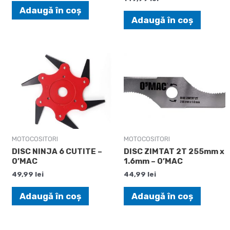
Adaugă în coș
Adaugă în coș
MOTOCOSITORI
MOTOCOSITORI
DISC NINJA 6 CUTITE –
DISC ZIMTAT 2T 255mm x
O’MAC
1.6mm – O’MAC
49,99
lei
44,99
lei
Adaugă în coș
Adaugă în coș