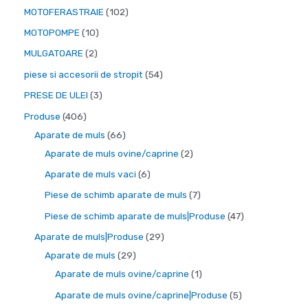
p
r
d
6
1
MOTOFERASTRAIE
102
d
s
r
o
e
d
0
1
MOTOPOMPE
10
u
e
o
d
p
e
2
0
s
2
MULGATOARE
2
d
u
r
p
p
p
e
p
5
piese si accesorii de stropit
54
u
s
o
r
r
r
r
4
s
3
PRESE DE ULEI
3
e
d
o
o
o
o
d
e
p
4
Produse
406
u
d
d
d
d
e
r
0
6
Aparate de muls
66
s
u
u
u
u
p
o
6
6
2
Aparate de muls ovine/caprine
2
e
s
s
s
s
r
d
p
d
p
6
Aparate de muls vaci
6
e
e
e
e
o
u
r
e
r
p
7
Piese de schimb aparate de muls
7
d
s
o
p
o
r
p
4
Piese de schimb aparate de muls|Produse
47
u
e
d
r
d
o
r
7
2
Aparate de muls|Produse
29
s
u
o
u
d
o
d
2
9
Aparate de muls
29
e
s
d
s
u
d
e
9
d
1
Aparate de muls ovine/caprine
1
e
u
e
s
u
p
d
e
p
5
Aparate de muls ovine/caprine|Produse
5
s
e
s
r