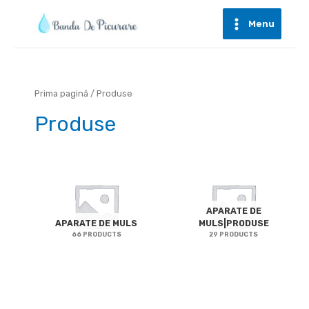
Skip
to
Menu
Main
content
Menu
Prima pagină
/ Produse
Produse
APARATE DE
APARATE DE MULS
MULS|PRODUSE
66 PRODUCTS
29 PRODUCTS