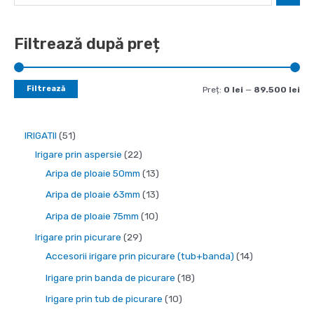
Filtrează după preț
Filtrează
P
P
Preț:
0 lei
—
89.500 lei
r
r
e
e
5
IRIGATII
51
ț
ț
1
2
Irigare prin aspersie
22
m
m
d
2
1
Aripa de ploaie 50mm
13
i
a
e
d
3
1
Aripa de ploaie 63mm
13
n
x
p
e
p
3
1
Aripa de ploaie 75mm
10
i
i
r
p
r
p
0
2
Irigare prin picurare
29
m
m
o
r
o
r
p
9
1
Accesorii irigare prin picurare (tub+banda)
14
d
o
d
o
r
d
4
1
Irigare prin banda de picurare
18
u
d
u
d
o
e
p
8
1
Irigare prin tub de picurare
10
s
u
s
u
d
p
r