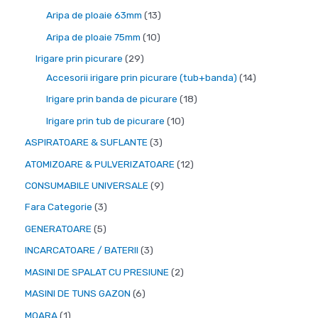
i
a
e
d
3
1
Aripa de ploaie 63mm
13
n
x
p
e
p
3
1
Aripa de ploaie 75mm
10
i
i
r
p
r
p
0
2
Irigare prin picurare
29
m
m
o
r
o
r
p
9
1
Accesorii irigare prin picurare (tub+banda)
14
d
o
d
o
r
d
4
1
Irigare prin banda de picurare
18
u
d
u
d
o
e
p
8
1
Irigare prin tub de picurare
10
s
u
s
u
d
p
r
p
0
3
ASPIRATOARE & SUFLANTE
3
e
s
e
s
u
r
o
r
p
p
1
ATOMIZOARE & PULVERIZATOARE
12
e
e
s
o
d
o
r
r
2
9
CONSUMABILE UNIVERSALE
9
e
d
u
d
o
o
p
p
3
Fara Categorie
3
u
s
u
d
d
r
r
p
5
GENERATOARE
5
s
e
s
u
u
o
o
r
p
e
3
INCARCATOARE / BATERII
3
e
s
s
d
d
o
r
p
2
MASINI DE SPALAT CU PRESIUNE
2
e
e
u
u
d
o
r
p
6
MASINI DE TUNS GAZON
6
s
s
u
d
o
r
p
1
MOARA
1
e