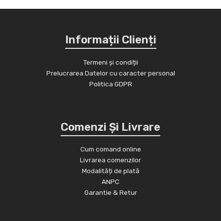
e
s
r
p
o
r
e
o
r
d
o
d
o
u
Informații Clienți
d
u
d
s
u
s
u
Termeni și condiții
e
s
Prelucrarea Datelor cu caracter personal
e
s
e
Politica GDPR
e
Comenzi Și Livrare
Cum comand online
Livrarea comenzilor
Modalități de plată
ANPC
Garantie & Retur