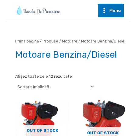
Skip
to
Menu
Main
content
Menu
Prima pagină
/
Produse
/
Motoare
/ Motoare Benzina/Diesel
Motoare Benzina/Diesel
Afișez toate cele 12 rezultate
OUT OF STOCK
OUT OF STOCK