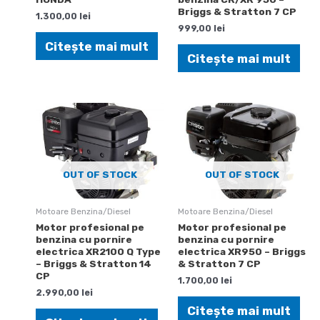
Briggs & Stratton 7 CP
1.300,00
lei
999,00
lei
Citește mai mult
Citește mai mult
OUT OF STOCK
OUT OF STOCK
Motoare Benzina/Diesel
Motoare Benzina/Diesel
Motor profesional pe
Motor profesional pe
benzina cu pornire
benzina cu pornire
electrica XR2100 Q Type
electrica XR950 – Briggs
– Briggs & Stratton 14
& Stratton 7 CP
CP
1.700,00
lei
2.990,00
lei
Citește mai mult