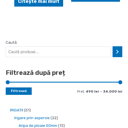
Citește mai mult
Caută
Filtrează după preț
Filtrează
P
P
Preț:
490 lei
—
34.000 lei
r
r
e
e
5
IRIGATII
51
ț
ț
1
2
Irigare prin aspersie
22
m
m
d
2
1
Aripa de ploaie 50mm
13