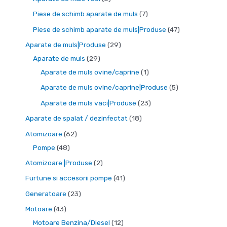
e
e
e
o
u
r
e
r
p
7
Piese de schimb aparate de muls
7
d
s
o
p
o
r
p
4
Piese de schimb aparate de muls|Produse
47
u
e
d
r
d
o
r
7
2
Aparate de muls|Produse
29
s
u
o
u
d
o
d
2
9
Aparate de muls
29
e
s
d
s
u
d
e
9
d
1
Aparate de muls ovine/caprine
1
e
u
e
s
u
p
d
e
p
5
Aparate de muls ovine/caprine|Produse
5
s
e
s
r
e
p
r
p
2
Aparate de muls vaci|Produse
23
e
e
o
p
r
o
r
3
1
Aparate de spalat / dezinfectat
18
d
r
o
d
o
d
8
6
Atomizoare
62
u
o
d
u
d
e
p
4
2
Pompe
48
s
d
u
s
u
p
r
8
d
2
Atomizoare |Produse
2
e
u
s
s
r
o
d
e
p
4
Furtune si accesorii pompe
41
s
e
e
o
d
e
p
r
1
2
Generatoare
23
e
d
u
p
r
o
d
3
4
Motoare
43
u
s
r
o
d
e
d
3
1
Motoare Benzina/Diesel
12
s