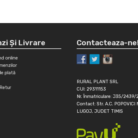
i Și Livrare
Contacteaza-ne
d online
menzilor
de plată
RURAL PLANT SRL
Retur
CUI: 29311153
Nr. Înmatriculare: J35/2439/
Contact: Str. A.C. POPOVICI 
LUGOJ, JUDET TIMIS