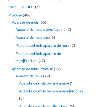
s
o
r
r
r
r
4
3
s
PRESE DE ULEI
3
e
d
o
o
o
o
d
p
e
4
Produse
406
u
d
d
d
d
e
r
0
6
Aparate de muls
66
s
u
u
u
u
p
o
6
6
2
Aparate de muls ovine/caprine
2
e
s
s
s
s
r
d
p
d
p
6
Aparate de muls vaci
6
e
e
e
e
o
u
r
e
r
p
7
Piese de schimb aparate de muls
7
d
s
o
p
o
r
p
Piese de schimb aparate de
u
e
d
r
d
o
r
4
muls|Produse
47
s
u
o
u
d
o
7
2
Aparate de muls|Produse
29
e
s
d
s
u
d
d
2
9
Aparate de muls
29
e
u
e
s
u
e
9
d
1
Aparate de muls ovine/caprine
1
s
e
s
p
d
e
p
Aparate de muls ovine/caprine|Produse
e
e
r
e
p
r
5
5
o
p
r
o
p
2
Aparate de muls vaci|Produse
23