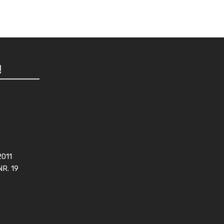
!
2011
NR. 19