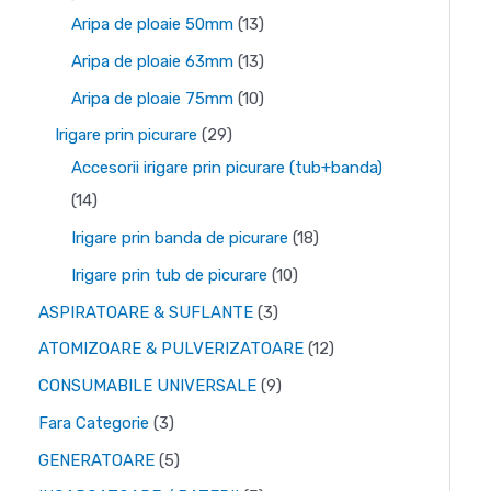
m
m
d
2
1
Aripa de ploaie 50mm
13
i
a
e
d
3
1
Aripa de ploaie 63mm
13
n
x
p
e
p
3
1
Aripa de ploaie 75mm
10
i
i
r
p
r
p
0
2
Irigare prin picurare
29
m
m
o
r
o
r
p
9
Accesorii irigare prin picurare (tub+banda)
d
o
d
o
r
1
d
14
u
d
u
d
o
4
e
1
Irigare prin banda de picurare
18
s
u
s
u
d
p
p
8
1
Irigare prin tub de picurare
10
e
s
e
s
u
r
r
p
0
3
ASPIRATOARE & SUFLANTE
3
e
e
s
o
o
r
p
p
1
ATOMIZOARE & PULVERIZATOARE
12
e
d
d
o
r
r
2
9
CONSUMABILE UNIVERSALE
9
u
u
d
o
o
p
p
3
Fara Categorie
3
s
s
u
d
d
r
r
p
5
GENERATOARE
5
e
e
s
u
u
o
o
r