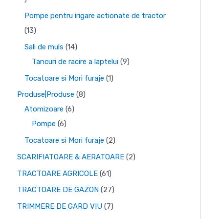
e
u
s
u
d
o
r
5
Pompe pentru irigare actionate de tractor
s
e
s
u
d
o
d
1
13
e
e
s
u
d
e
3
1
Sali de muls
14
e
s
u
p
p
4
9
Tancuri de racire a laptelui
9
e
s
r
r
p
p
1
Tocatoare si Mori furaje
1
e
o
o
r
r
p
8
Produse|Produse
8
d
d
o
o
r
6
p
Atomizoare
6
u
u
d
d
o
6
p
r
Pompe
6
s
s
u
u
d
p
r
o
2
Tocatoare si Mori furaje
2
e
e
s
s
u
r
o
d
p
2
SCARIFIATOARE & AERATOARE
2
e
e
s
o
d
u
r
p
6
TRACTOARE AGRICOLE
61
d
u
s
o
r
1
2
TRACTOARE DE GAZON
27
u
s
e
d
o
d
7
7
TRIMMERE DE GARD VIU
7
s
e
u
d
e
d