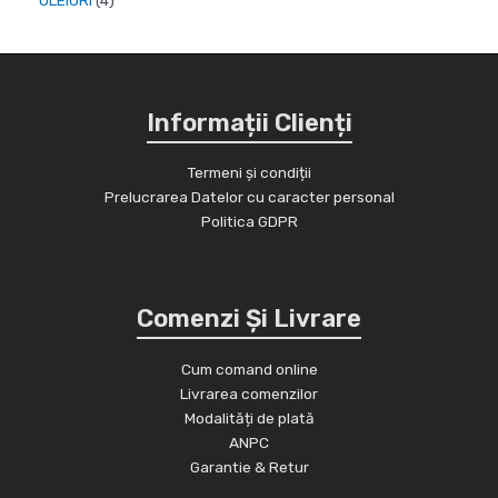
e
s
u
p
e
r
p
e
s
r
p
o
r
e
o
r
d
o
d
o
u
Informații Clienți
d
u
d
s
u
s
u
Termeni și condiții
e
s
Prelucrarea Datelor cu caracter personal
e
s
e
Politica GDPR
e
Comenzi Și Livrare
Cum comand online
Livrarea comenzilor
Modalități de plată
ANPC
Garantie & Retur