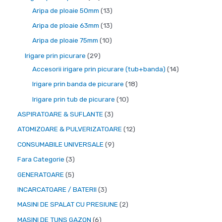
d
2
1
Aripa de ploaie 50mm
13
e
d
3
1
Aripa de ploaie 63mm
13
p
e
p
3
1
Aripa de ploaie 75mm
10
r
p
r
p
0
2
Irigare prin picurare
29
o
r
o
r
p
9
1
Accesorii irigare prin picurare (tub+banda)
14
d
o
d
o
r
d
4
1
Irigare prin banda de picurare
18
u
d
u
d
o
e
p
8
1
Irigare prin tub de picurare
10
s
u
s
u
d
p
r
p
0
3
ASPIRATOARE & SUFLANTE
3
e
s
e
s
u
r
o
r
p
p
1
ATOMIZOARE & PULVERIZATOARE
12
e
e
s
o
d
o
r
r
2
9
CONSUMABILE UNIVERSALE
9
e
d
u
d
o
o
p
p
3
Fara Categorie
3
u
s
u
d
d
r
r
p
5
GENERATOARE
5
s
e
s
u
u
o
o
r
p
e
3
INCARCATOARE / BATERII
3
e
s
s
d
d
o
r
p
2
MASINI DE SPALAT CU PRESIUNE
2
e
e
u
u
d
o
r
p
6
MASINI DE TUNS GAZON
6