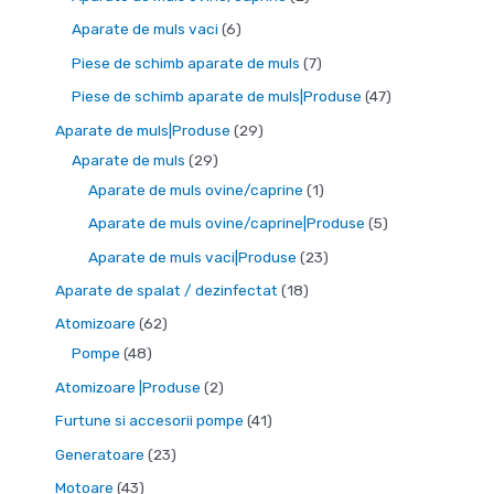
s
s
s
s
r
d
p
d
p
6
Aparate de muls vaci
6
e
e
e
e
o
u
r
e
r
p
7
Piese de schimb aparate de muls
7
d
s
o
p
o
r
p
4
Piese de schimb aparate de muls|Produse
47
u
e
d
r
d
o
r
7
2
Aparate de muls|Produse
29
s
u
o
u
d
o
d
2
9
Aparate de muls
29
e
s
d
s
u
d
e
9
d
1
Aparate de muls ovine/caprine
1
e
u
e
s
u
p
d
e
p
5
Aparate de muls ovine/caprine|Produse
5
s
e
s
r
e
p
r
p
2
Aparate de muls vaci|Produse
23
e
e
o
p
r
o
r
3
1
Aparate de spalat / dezinfectat
18
d
r
o
d
o
d
8
6
Atomizoare
62
u
o
d
u
d
e
p
4
2
Pompe
48
s
d
u
s
u
p
r
8
d
2
Atomizoare |Produse
2
e
u
s
s
r
o
d
e
p
4
Furtune si accesorii pompe
41
s
e
e
o
d
e
p
r
1
2
Generatoare
23
e
d
u
p
r
o
d
3
4
Motoare
43
u