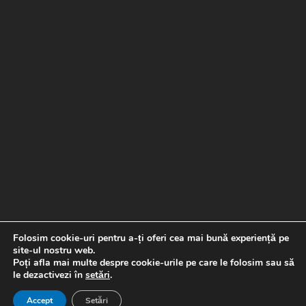
Folosim cookie-uri pentru a-ți oferi cea mai bună experiență pe
site-ul nostru web.
Poți afla mai multe despre cookie-urile pe care le folosim sau să
le dezactivezi în
setări
.
Copyright © 2026 Banda de picurare |
Proiect realizat de
Special Soft
Accept
Setări