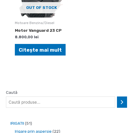
OUT OF STOCK
Motoare Benzina/Diesel
Motor Vanguard 23 CP
8.800,00
lei
Citește mai mult
Caută
5
IRIGATII
51
1
2
Irigare prin aspersie
22