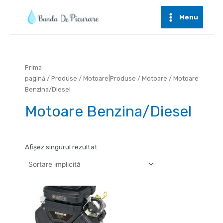
Skip
to
Menu
Main
content
Menu
Prima
pagină
/
Produse
/
Motoare|Produse
/
Motoare
/ Motoare
Benzina/Diesel
Motoare Benzina/Diesel
Afișez singurul rezultat