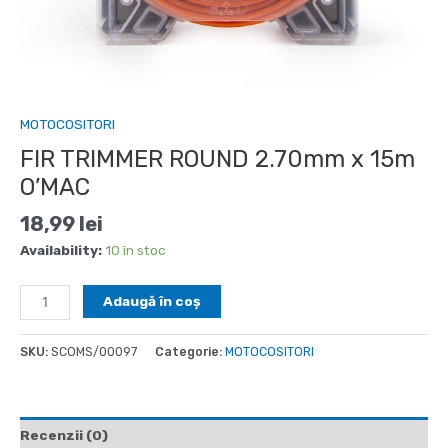
MOTOCOSITORI
FIR TRIMMER ROUND 2.70mm x 15m
O’MAC
18,99
lei
Availability:
10 în stoc
Cantitate
Adaugă în coș
FIR
TRIMMER
SKU:
SCOMS/00097
Categorie:
MOTOCOSITORI
ROUND
2.70mm
x
15m
Recenzii (0)