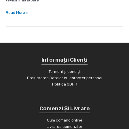
tevilor inaltatoare
Irigare
Read More »
prin
aspersie
(aripa
de
ploaie)
Informații Clienți
Termeni și condiții
Prelucrarea Datelor cu caracter personal
Politica GDPR
Comenzi Și Livrare
Cum comand online
Livrarea comenzilor