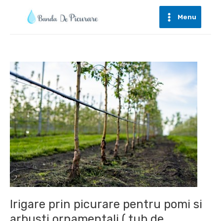
Skip
to
Menu
Main
content
Menu
Irigare prin picurare pentru pomi si
arbusti ornamentali ( tub de