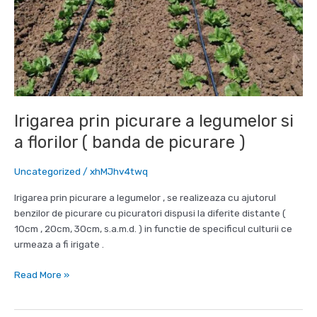
de
picurare
)
Irigarea prin picurare a legumelor si
a florilor ( banda de picurare )
Uncategorized
/
xhMJhv4twq
Irigarea prin picurare a legumelor , se realizeaza cu ajutorul
benzilor de picurare cu picuratori dispusi la diferite distante (
10cm , 20cm, 30cm, s.a.m.d. ) in functie de specificul culturii ce
urmeaza a fi irigate .
Irigarea
Read More »
prin
picurare