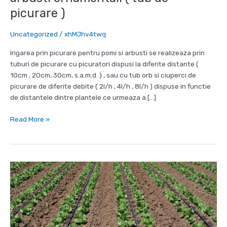
picurare )
Uncategorized
/
xhMJhv4twq
Irigarea prin picurare pentru pomi si arbusti se realizeaza prin
tuburi de picurare cu picuratori dispusi la diferite distante (
10cm , 20cm, 30cm, s.a.m.d. ) , sau cu tub orb si ciuperci de
picurare de diferite debite ( 2l/h , 4l/h , 8l/h ) dispuse in functie
de distantele dintre plantele ce urmeaza a […]
Irigare
Read More »
prin
picurare
pentru
pomi
si
arbusti
ornamentali
(
tub