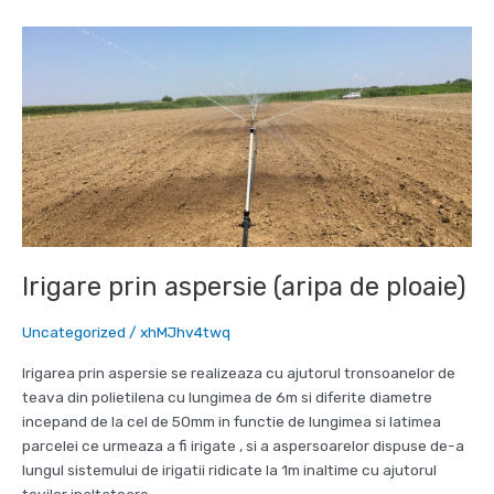
a
legumelor
si
a
florilor
(
banda
de
picurare
)
Irigare prin aspersie (aripa de ploaie)
Uncategorized
/
xhMJhv4twq
Irigarea prin aspersie se realizeaza cu ajutorul tronsoanelor de
teava din polietilena cu lungimea de 6m si diferite diametre
incepand de la cel de 50mm in functie de lungimea si latimea
parcelei ce urmeaza a fi irigate , si a aspersoarelor dispuse de-a
lungul sistemului de irigatii ridicate la 1m inaltime cu ajutorul