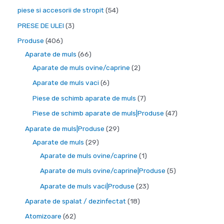
r
p
p
p
e
p
5
piese si accesorii de stropit
54
u
s
o
r
r
r
r
4
s
3
PRESE DE ULEI
3
e
d
o
o
o
o
d
e
p
4
Produse
406
u
d
d
d
d
e
r
0
6
Aparate de muls
66
s
u
u
u
u
p
o
6
6
2
Aparate de muls ovine/caprine
2
e
s
s
s
s
r
d
p
d
p
6
Aparate de muls vaci
6
e
e
e
e
o
u
r
e
r
p
7
Piese de schimb aparate de muls
7
d
s
o
p
o
r
p
4
Piese de schimb aparate de muls|Produse
47
u
e
d
r
d
o
r
7
2
Aparate de muls|Produse
29
s
u
o
u
d
o
d
2
9
Aparate de muls
29
e
s
d
s
u
d
e
9
d
1
Aparate de muls ovine/caprine
1
e
u
e
s
u
p
d
e
p
5
Aparate de muls ovine/caprine|Produse
5
s
e
s
r
e
p
r
p
2
Aparate de muls vaci|Produse
23
e
e
o
p
r
o
r
3
1
Aparate de spalat / dezinfectat
18
d
r
o
d
o
d
8
6
Atomizoare
62
u
o
d
u