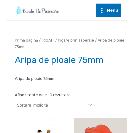
Skip
to
Menu
Main
content
Menu
Prima pagină
/
IRIGATII
/
Irigare prin aspersie
/ Aripa de ploaie
75mm
Aripa de ploaie 75mm
Aripa de ploaie 75mm
Afișez toate cele 10 rezultate