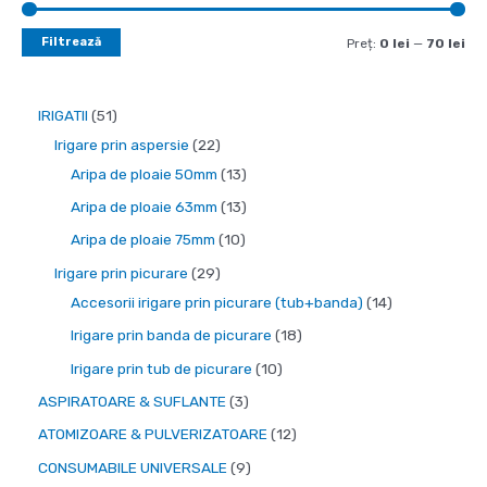
Filtrează
P
P
Preț:
0 lei
—
70 lei
r
r
e
e
5
IRIGATII
51
ț
ț
1
2
Irigare prin aspersie
22
m
m
d
2
1
Aripa de ploaie 50mm
13
i
a
e
d
3
1
Aripa de ploaie 63mm
13
n
x
p
e
p
3
1
Aripa de ploaie 75mm
10
i
i
r
p
r
p
0
2
Irigare prin picurare
29
m
m
o
r
o
r
p
9
1
Accesorii irigare prin picurare (tub+banda)
14
d
o
d
o
r
d
4
1
Irigare prin banda de picurare
18
u
d
u
d
o
e
p
8
1
Irigare prin tub de picurare
10
s
u
s
u
d
p
r
p
0
3
ASPIRATOARE & SUFLANTE
3
e
s
e
s
u
r
o
r
p
p
1
ATOMIZOARE & PULVERIZATOARE
12
e
e
s
o
d
o
r
r
2
9
CONSUMABILE UNIVERSALE
9
e
d
u
d
o