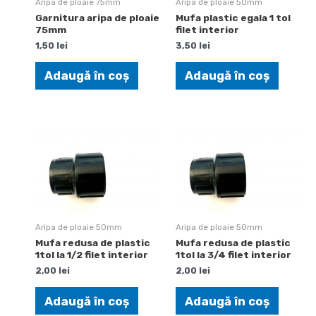
Aripa de ploaie 75mm
Aripa de ploaie 50mm
Garnitura aripa de ploaie
Mufa plastic egala 1 tol
75mm
filet interior
1,50
lei
3,50
lei
Adaugă în coș
Adaugă în coș
Aripa de ploaie 50mm
Aripa de ploaie 50mm
Mufa redusa de plastic
Mufa redusa de plastic
1tol la 1/2 filet interior
1tol la 3/4 filet interior
2,00
lei
2,00
lei
Adaugă în coș
Adaugă în coș