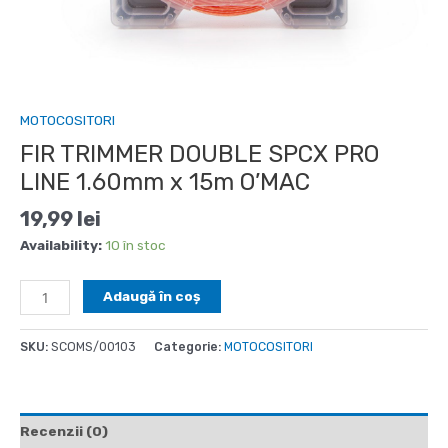
MOTOCOSITORI
FIR TRIMMER DOUBLE SPCX PRO
LINE 1.60mm x 15m O’MAC
19,99
lei
Availability:
10 în stoc
Cantitate
Adaugă în coș
FIR
TRIMMER
SKU:
SCOMS/00103
Categorie:
MOTOCOSITORI
DOUBLE
SPCX
PRO
LINE
Recenzii (0)
1.60mm