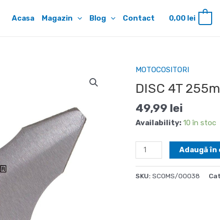
Acasa
Magazin
Blog
Contact
0,00
lei
0
MOTOCOSITORI
DISC 4T 255m
49,99
lei
Availability:
10 în stoc
Cantitate
Adaugă în 
DISC
4T
SKU:
SCOMS/00038
Cat
255mm
x
1.6mm
-