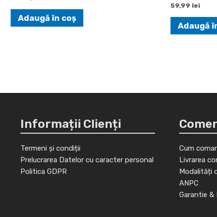
59,99
lei
Adaugă în coș
Adaugă î
Informații Clienți
Comenz
Termeni și condiții
Cum coman
Prelucrarea Datelor cu caracter personal
Livrarea co
Politica GDPR
Modalități 
ANPC
Garantie & 