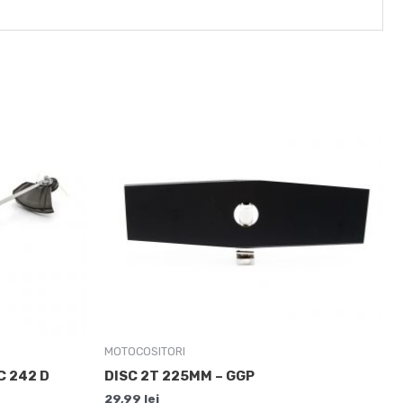
MOTOCOSITORI
 242 D
DISC 2T 225MM – GGP
29,99
lei