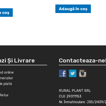
Adaugă în coș
n coș
i Și Livrare
Contacteaza-ne
d online
menzilor
de plată
RURAL PLANT SRL
Retur
CUI: 29311153
Nr. Înmatriculare: J35/2439/