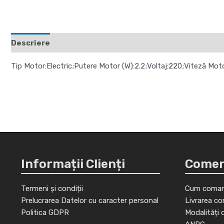
Descriere
Recenzii (0)
Tip Motor:Electric;Putere Motor (W):2.2;Voltaj:220;Viteză Mot
Informații Clienți
Comenz
Termeni și condiții
Cum coman
Prelucrarea Datelor cu caracter personal
Livrarea co
Politica GDPR
Modalități 