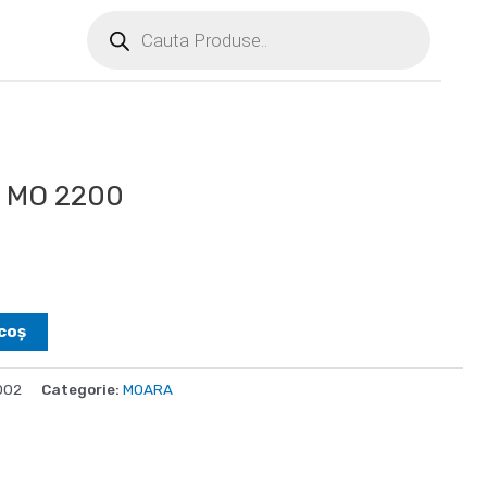
 MO 2200
coș
002
Categorie:
MOARA