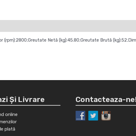
or (rpm):2800;Greutate Netă (kg):45.80;Greutate Brută (kg):52;Di
i Și Livrare
Contacteaza-ne
d online
menzilor
de plată