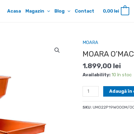
Acasa
Magazin
Blog
Contact
0,00
lei
0
MOARA
MOARA O’MAC
1.899,00
lei
Availability:
10 în stoc
Cantitate
Adaugă în 
MOARA
O'MAC
SKU:
UMO22P19W00OM/0
MO
2200