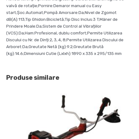
valvă de rotație;Pornire:Demaror manual cu Easy
start;Șoc:Automat;Pompă Amorsare:Da;Nivel de Zgomot
dB(A):113;Tip Ghidon:Bicicletă;Tip Disc Inclus:3 T;Mâner de
Prindere Moale:Da;Sistem de Control al Vibrațiilor
(VCS):Da;Ham:Profesional, dublu comfort;Permite Utilizarea
Discului cu Nr. de Dinți:2, 3, 4, 8;Permite Utilizarea Discului de
Arboret:Da;Greutate Netă (kg):9.2;Greutate Brută
(kg):14.6;Dimensiuni Cutie (Lxlxh):1890 x 335 x 295/135 mm
Produse similare