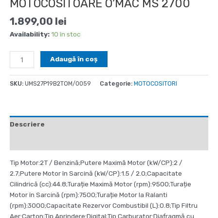
MOTOCOSITOARE O’MAC MS 2700
1.899,00
lei
Availability:
10 în stoc
Cantitate
Adaugă în coș
MOTOCOSITOARE
O'MAC
SKU:
UMS27P19B2TOM/0059
Categorie:
MOTOCOSITORI
MS
2700
Descriere
Recenzii (0)
Tip Motor:2T / Benzină;Putere Maximă Motor (kW/CP):2 /
2.7;Putere Motor în Sarcină (kW/CP):1.5 / 2.0;Capacitate
Cilindrică (cc):44.8;Turație Maximă Motor (rpm):9500;Turație
Motor în Sarcină (rpm):7500;Turație Motor la Ralanti
(rpm):3000;Capacitate Rezervor Combustibil (L):0.8;Tip Filtru
Aer:Carton;Tip Aprindere:Digital;Tip Carburator:Diafragmă cu