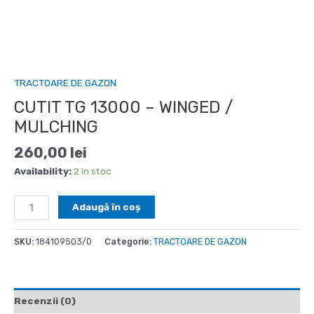
TRACTOARE DE GAZON
CUTIT TG 13000 – WINGED /
MULCHING
260,00
lei
Availability:
2 în stoc
Cantitate
Adaugă în coș
CUTIT
TG
SKU:
184109503/0
Categorie:
TRACTOARE DE GAZON
13000
-
WINGED
/
Recenzii (0)
MULCHING