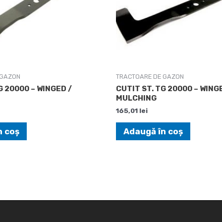
 GAZON
TRACTOARE DE GAZON
G 20000 – WINGED /
CUTIT ST. TG 20000 – WING
MULCHING
165,01
lei
n coș
Adaugă în coș