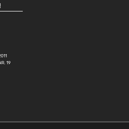
!
2011
NR. 19