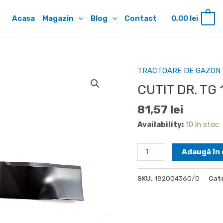
Acasa
Magazin
Blog
Contact
0,00
lei
0
TRACTOARE DE GAZON
CUTIT DR. TG
81,57
lei
Availability:
10 în stoc
Cantitate
Adaugă în 
CUTIT
DR.
SKU:
182004360/0
Cat
TG
16000
-
MULCHING