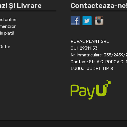
i Și Livrare
Contacteaza-ne
d online
menzilor
de plată
RURAL PLANT SRL
Retur
CUI: 29311153
Nr. Înmatriculare: J35/2439/
Contact: Str. A.C. POPOVICI 
LUGOJ, JUDET TIMIS