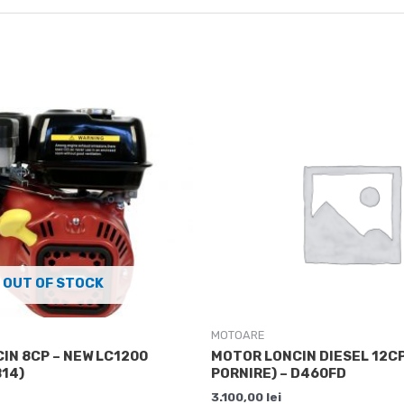
OUT OF STOCK
MOTOARE
IN 8CP – NEW LC1200
MOTOR LONCIN DIESEL 12CP
B14)
PORNIRE) – D460FD
3.100,00
lei