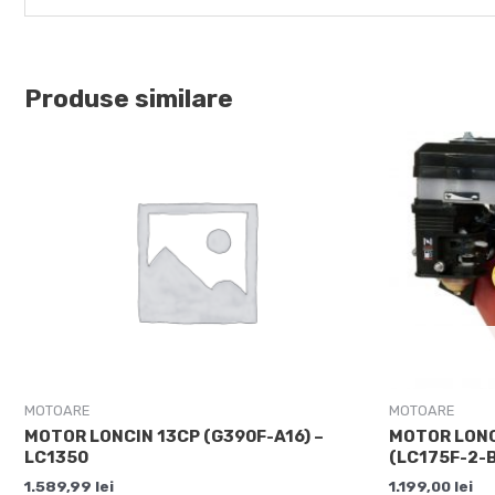
Produse similare
MOTOARE
MOTOARE
MOTOR LONCIN 13CP (G390F-A16) –
MOTOR LONC
LC1350
(LC175F-2-
1.589,99
lei
1.199,00
lei