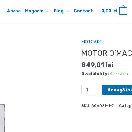
Acasa
Magazin
Blog
Contact
0,00
lei
0
MOTOARE
MOTOR O’MAC 
849,01
lei
Availability:
4 în stoc
Cantitate
Adaugă în 
MOTOR
O'MAC
SKU:
806021-1-7
Categ
8CP
MC
800
(170F)