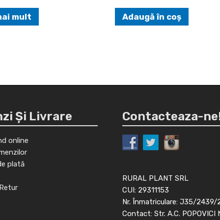
mai mult
Adaugă în coș
i Și Livrare
Contacteaza-ne
d online
menzilor
de plată
RURAL PLANT SRL
Retur
CUI: 29311153
Nr. Înmatriculare: J35/2439/
Contact: Str. A.C. POPOVICI 