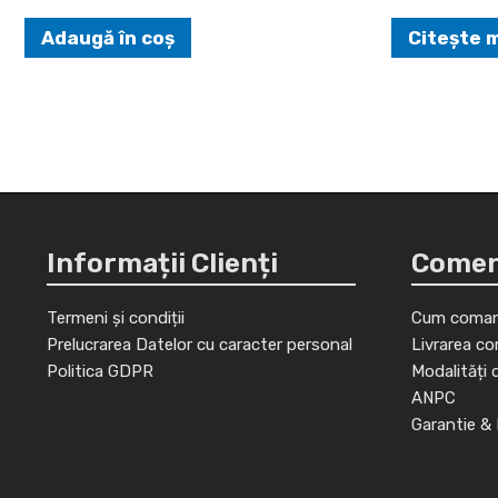
Adaugă în coș
Citește 
Informații Clienți
Comenz
Termeni și condiții
Cum coman
Prelucrarea Datelor cu caracter personal
Livrarea co
Politica GDPR
Modalități 
ANPC
Garantie & 