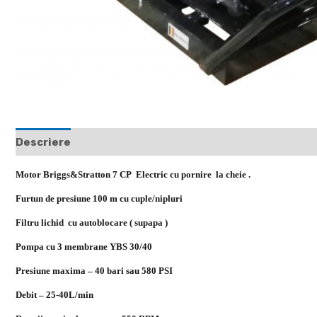
Descriere
Recenzii (0)
Motor Briggs&Stratton 7 CP Electric cu pornire la cheie .
Furtun de presiune 100 m cu cuple/nipluri
Filtru lichid cu autoblocare ( supapa )
Pompa cu 3 membrane YBS 30/40
Presiune maxima
– 40 bari sau 580 PSI
Debit
– 25-40L/min