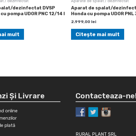
at / dezinfectat
Aparate de spalat / dezinfectat
palat/dezinfectat DVSP
Aparat de spalat/dezinfec
c cu pompa UDOR PNC 12/14 I
Honda cu pompa UDOR PNL 
2.999,00
lei
mai mult
Citește mai mult
i Și Livrare
Contacteaza-ne
d online
menzilor
de plată
RURAL PLANT SRL