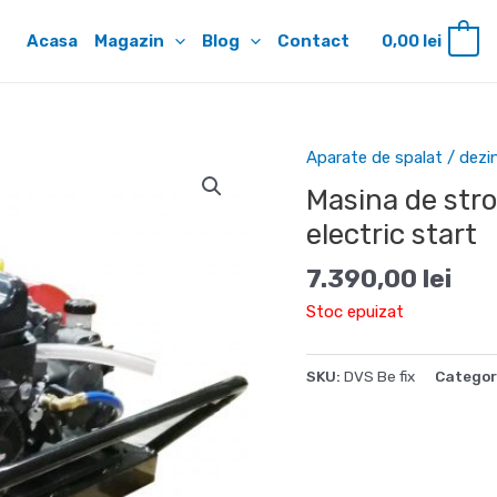
Acasa
Magazin
Blog
Contact
0,00
lei
0
Aparate de spalat / dezi
Masina de strop
electric start
7.390,00
lei
Stoc epuizat
SKU:
DVS Be fix
Categor