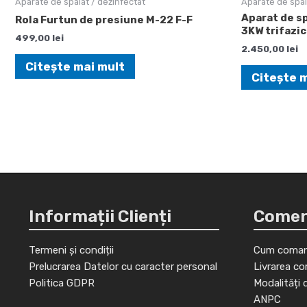
Aparate de spalat / dezinfectat
Aparate de spal
Aparat de s
Rola Furtun de presiune M-22 F-F
3KW trifazi
499,00
lei
2.450,00
lei
Citește mai mult
Citește 
Informații Clienți
Comenz
Termeni și condiții
Cum coman
Prelucrarea Datelor cu caracter personal
Livrarea co
Politica GDPR
Modalități 
ANPC