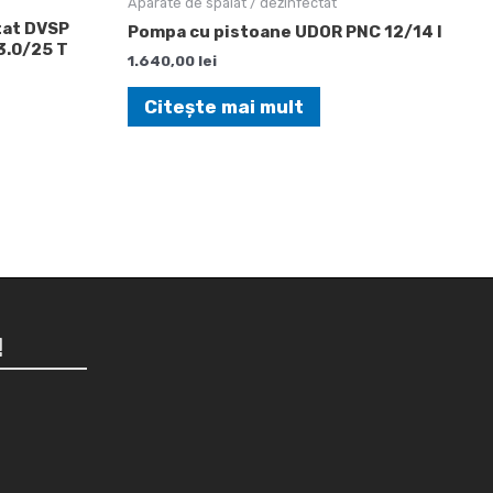
Aparate de spalat / dezinfectat
tat DVSP
Pompa cu pistoane UDOR PNC 12/14 I
3.0/25 T
1.640,00
lei
Citește mai mult
!