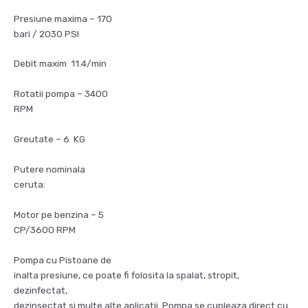
Presiune maxima – 170
bari / 2030 PSI
Debit maxim
11.4/min
Rotatii pompa – 3400
RPM
Greutate – 6
KG
Putere nominala
ceruta:
Motor pe benzina – 5
CP/3600 RPM
Pompa cu Pistoane de
inalta presiune, ce poate fi folosita la spalat, stropit,
dezinfectat,
dezinsectat si multe alte aplicatii. Pompa se cupleaza direct cu