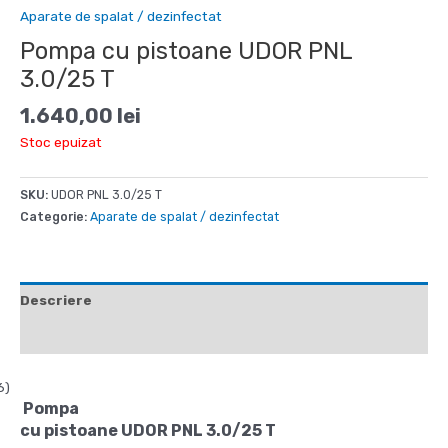
Aparate de spalat / dezinfectat
Pompa cu pistoane UDOR PNL
3.0/25 T
1.640,00
lei
Stoc epuizat
SKU:
UDOR PNL 3.0/25 T
Categorie:
Aparate de spalat / dezinfectat
Descriere
Recenzii (0)
6)
Pompa
cu pistoane UDOR PNL 3.0/25 T