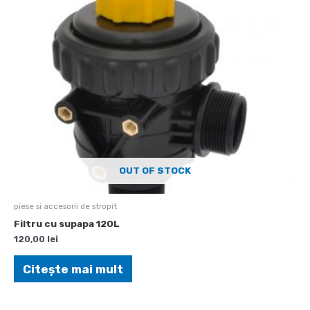
OUT OF STOCK
piese si accesorii de stropit
Filtru cu supapa 120L
120,00
lei
Citește mai mult