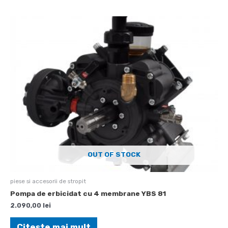
OUT OF STOCK
piese si accesorii de stropit
Pompa de erbicidat cu 4 membrane YBS 81
2.090,00
lei
Citește mai mult