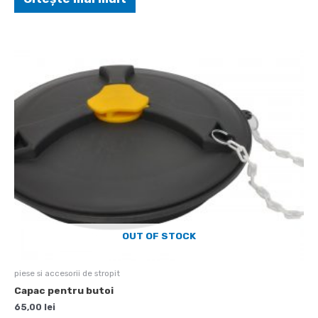
OUT OF STOCK
piese si accesorii de stropit
Capac pentru butoi
65,00
lei