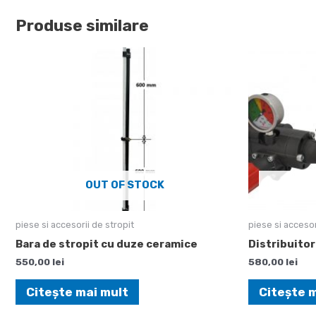
Produse similare
OUT OF STOCK
piese si accesorii de stropit
piese si accesor
Bara de stropit cu duze ceramice
Distribuitor
550,00
lei
580,00
lei
Citește mai mult
Citește 