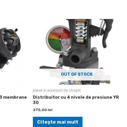
OUT OF STOCK
piese si accesorii de stropit
u 3 membrane
Distribuitor cu 4 nivele de presiune YR
30
275,00
lei
Citește mai mult