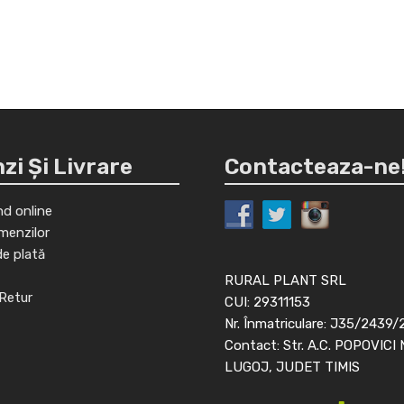
i Și Livrare
Contacteaza-ne
d online
menzilor
de plată
RURAL PLANT SRL
Retur
CUI: 29311153
Nr. Înmatriculare: J35/2439/
Contact: Str. A.C. POPOVICI 
LUGOJ, JUDET TIMIS