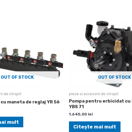
OUT OF STOCK
OUT OF STOCK
ii de stropit
piese si accesorii de stropit
Pompa pentru erbicidat c
 cu maneta de reglaj YR 56
YBS 71
1.645,00
lei
mai mult
Citește mai mult