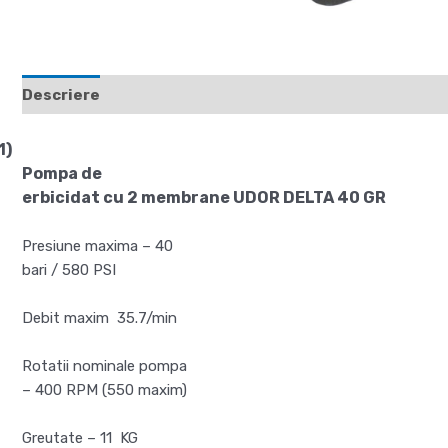
Descriere
Recenzii (0)
1)
Pompa de
erbicidat cu 2 membrane UDOR DELTA 40 GR
Presiune maxima – 40
bari / 580 PSI
Debit maxim
35.7/min
Rotatii nominale pompa
– 400 RPM (550 maxim)
Greutate – 11
KG