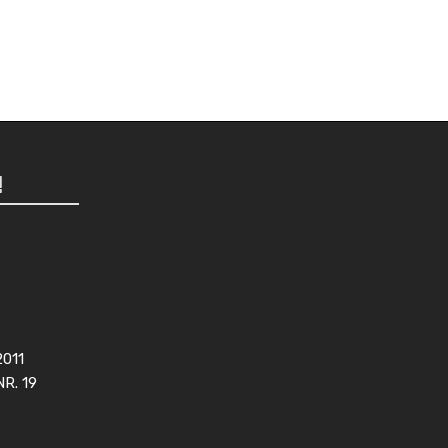
!
2011
NR. 19