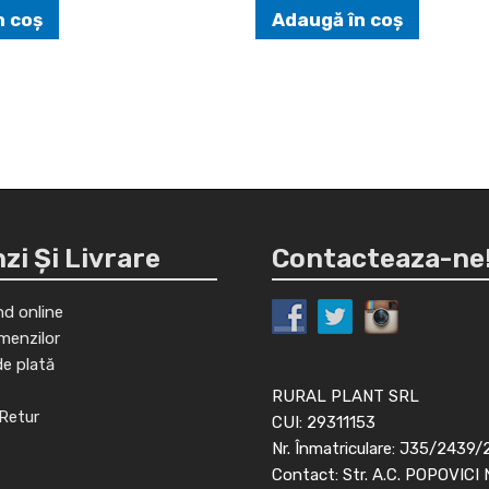
n coș
Adaugă în coș
i Și Livrare
Contacteaza-ne
d online
menzilor
de plată
RURAL PLANT SRL
Retur
CUI: 29311153
Nr. Înmatriculare: J35/2439/
Contact: Str. A.C. POPOVICI 