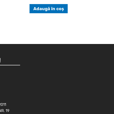
Adaugă în coș
!
2011
NR. 19