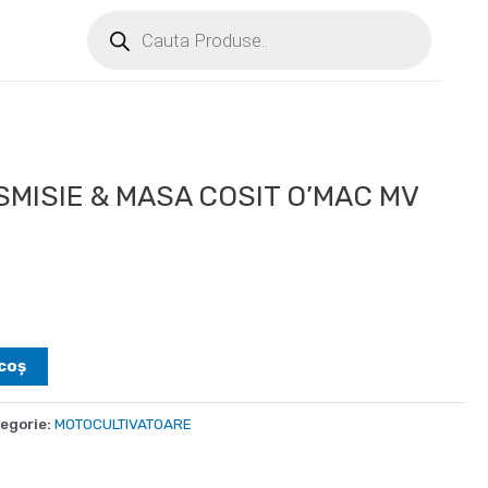
MISIE & MASA COSIT O’MAC MV
coș
egorie:
MOTOCULTIVATOARE