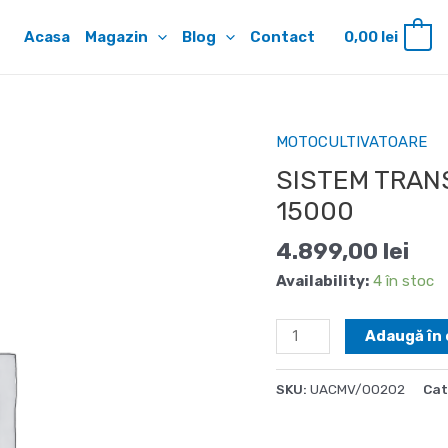
Acasa
Magazin
Blog
Contact
0,00
lei
0
MOTOCULTIVATOARE
SISTEM TRANS
15000
4.899,00
lei
Availability:
4 în stoc
Cantitate
Adaugă în 
SISTEM
TRANSMISIE
SKU:
UACMV/00202
Cat
&
MASA