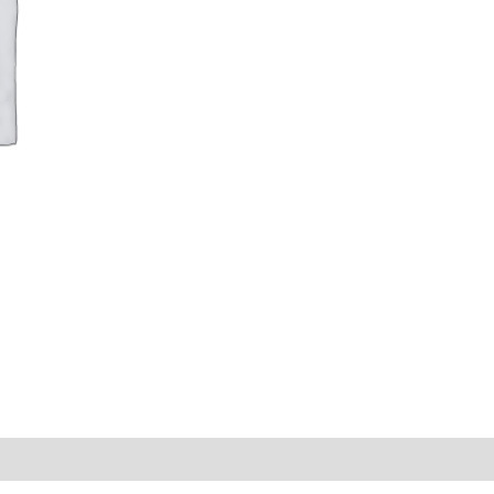
COSIT
O'MAC
MV
15000