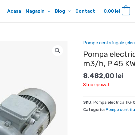
Acasa
Magazin
Blog
Contact
0,00
lei
0
Pompe centrifugale (elec
Pompa electri
m3/h, P 45 K
8.482,00
lei
Stoc epuizat
SKU:
Pompa electrica TKF 
Categorie:
Pompe centrifug