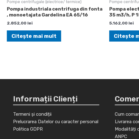
Pompe centrifugale (electrice/ termice)
Pompe centrifug
Pompa industriala centrifuga din fonta
Pompa elect
, monoetajata Gardelina EA 65/16
35 m3/h, P 1
2.852,00
lei
5.162,00
lei
Citește mai mult
Citește 
Informații Clienți
Comenz
Termeni și condiții
Cum coman
Prelucrarea Datelor cu caracter personal
Livrarea co
Politica GDPR
Modalități 
ANPC