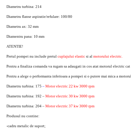
Diametru turbina: 214
Diametru flanse aspiratie/refulare: 100/80
Diametru ax: 32 mm
Diamentru pana: 10 mm
ATENTIE!
Pretul pompei nu include pretul
cuplajului elastic
si al
motorului
electric.
Pentru a finaliza comanda va rugam sa adaugati in cos atat motorul electric cat 
Pentru a alege o performanta inferioara a pompei si o putere mai mica a motorul
Diametru turbina: 175
–
Motor electric 22 kw 3000 rpm
Diametru turbina: 192 –
M
otor electric
30 kw 3000 rpm
Diametru turbina: 204 –
Motor electric 37 kw 3000 rpm
Produsul nu contine:
-cadru metalic de suport;