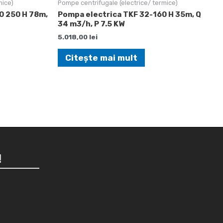
mice)
Pompe centrifugale (electrice/ termice)
0 250 H 78m,
Pompa electrica TKF 32-160 H 35m, Q
34 m3/h, P 7.5 KW
5.018,00
lei
Citește mai mult
!