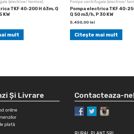
ale (electrice/ termice)
Pompe centrifugale (electrice/ ter
rica TKF 40-200 H 63m, Q
Pompa electrica TKF 40-25
5 KW
Q 50 m3/h, P 30 KW
5.450,00
lei
mai mult
Citește mai mult
i Și Livrare
Contacteaza-ne
d online
menzilor
de plată
RURAL PLANT SRL