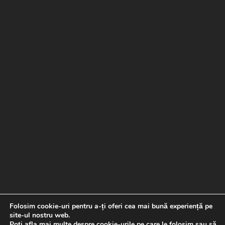
Folosim cookie-uri pentru a-ți oferi cea mai bună experiență pe
site-ul nostru web.
Poți afla mai multe despre cookie-urile pe care le folosim sau să