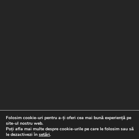
Folosim cookie-uri pentru a-ți oferi cea mai bună experiență pe
site-ul nostru web.
Poți afla mai multe despre cookie-urile pe care le folosim sau să
le dezactivezi în
setări
.
Copyright © 2026 Banda de picurare |
Proiect realizat de
Special Soft