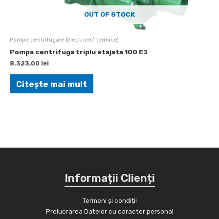
OUT OF STOCK
Pompe centrifugale (electrice/ termice)
Pompa centrifuga triplu etajata 100 E3
8.323,00
lei
Citește mai mult
Informații Clienți
Termeni și condiții
Prelucrarea Datelor cu caracter personal