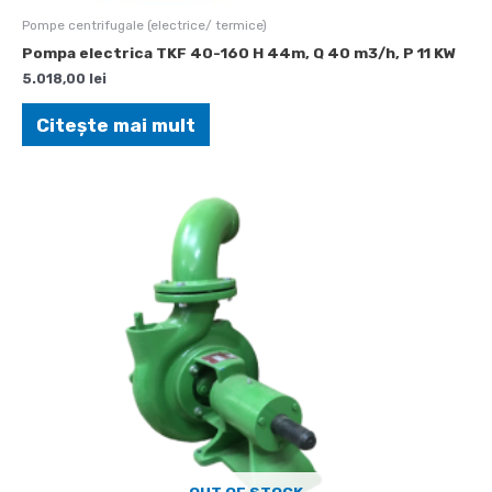
Pompe centrifugale (electrice/ termice)
Pompa electrica TKF 40-160 H 44m, Q 40 m3/h, P 11 KW
5.018,00
lei
Citește mai mult
OUT OF STOCK