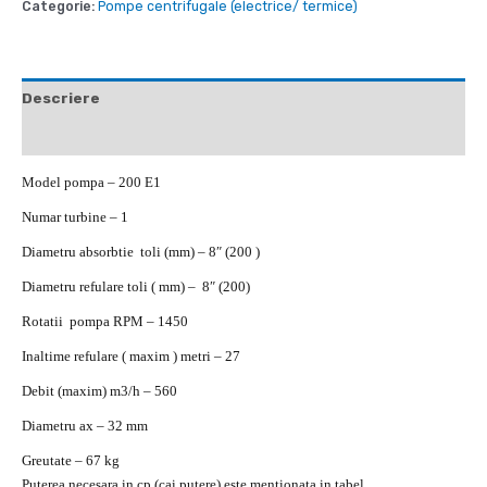
Categorie:
Pompe centrifugale (electrice/ termice)
Descriere
Recenzii (0)
Model pompa – 200 E1
Numar turbine – 1
Diametru absorbtie toli (mm) – 8″ (200 )
Diametru refulare toli ( mm) – 8″ (200)
Rotatii pompa RPM – 1450
Inaltime refulare ( maxim ) metri – 27
Debit (maxim) m3/h – 560
Diametru ax – 32 mm
Greutate – 67 kg
Puterea necesara in cp (cai putere) este mentionata in tabel