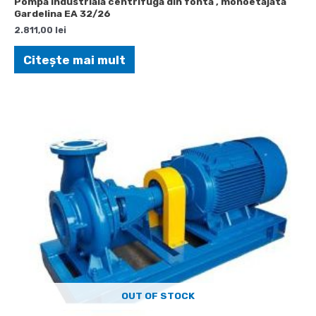
Pompa industriala centrifuga din fonta , monoetajata
Gardelina EA 32/26
2.811,00
lei
Citește mai mult
OUT OF STOCK