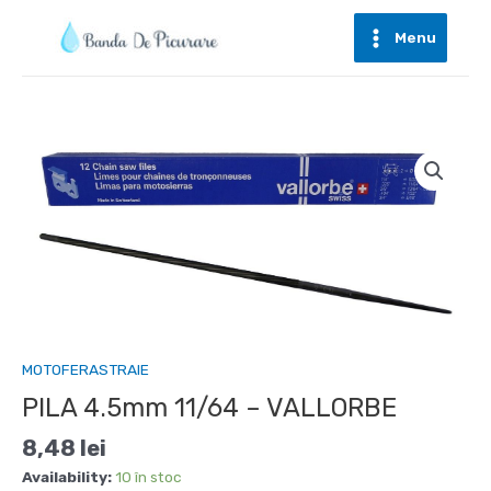
Skip
to
Menu
Main
content
Menu
MOTOFERASTRAIE
PILA 4.5mm 11/64 – VALLORBE
8,48
lei
Availability:
10 în stoc