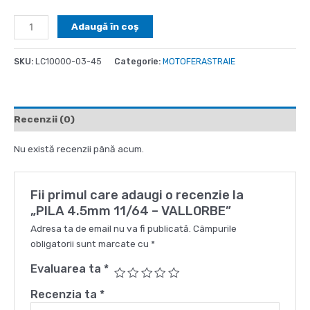
Cantitate
Adaugă în coș
PILA
4.5mm
SKU:
LC10000-03-45
Categorie:
MOTOFERASTRAIE
11/64
-
VALLORBE
Recenzii (0)
Nu există recenzii până acum.
Fii primul care adaugi o recenzie la
„PILA 4.5mm 11/64 – VALLORBE”
Adresa ta de email nu va fi publicată.
Câmpurile
obligatorii sunt marcate cu
*
Evaluarea ta
*
Recenzia ta
*