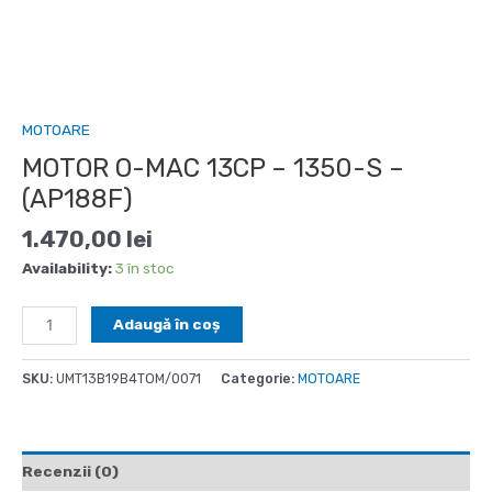
MOTOARE
MOTOR O-MAC 13CP – 1350-S –
(AP188F)
1.470,00
lei
Availability:
3 în stoc
Cantitate
Adaugă în coș
MOTOR
O-
SKU:
UMT13B19B4TOM/0071
Categorie:
MOTOARE
MAC
13CP
-
1350-
Recenzii (0)
S