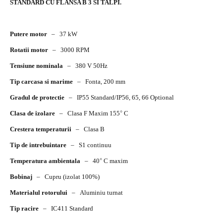
STANDARD CU FLANSA B 3 SI TALPI.
Putere motor
–
37 kW
Rotatii motor
–
3000 RPM
Tensiune nominala
–
380 V 50Hz
Tip carcasa si marime
–
Fonta, 200 mm
Gradul de protectie
–
IP55 Standard/IP56, 65, 66 Optional
Clasa de izolare
–
Clasa F Maxim 155
°
C
Crestera temperaturii
–
Clasa B
Tip de intrebuintare
–
S1 continuu
Temperatura ambientala
–
40
°
C maxim
Bobinaj
–
Cupru (izolat 100%)
Materialul rotorului
–
Aluminiu turnat
Tip racire
–
IC411 Standard