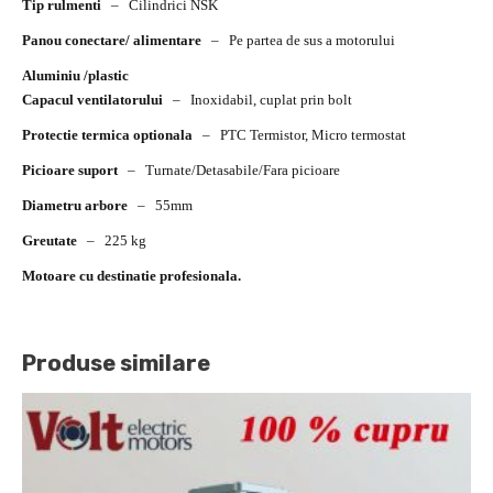
Tip rulmenti
–
Cilindrici NSK
Panou conectare/ alimentare
–
Pe partea de sus a motorului
Aluminiu /plastic
Capacul ventilatorului
–
Inoxidabil, cuplat prin bolt
Protectie termica optionala
–
PTC Termistor, Micro termostat
Picioare suport
–
Turnate/Detasabile/Fara picioare
Diametru arbore
–
55mm
Greutate
–
225 kg
Motoare cu destinatie profesionala.
Produse similare