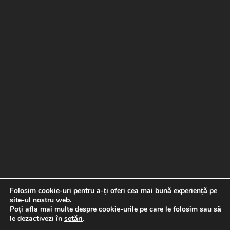
Folosim cookie-uri pentru a-ți oferi cea mai bună experiență pe
site-ul nostru web.
Poți afla mai multe despre cookie-urile pe care le folosim sau să
le dezactivezi în
setări
.
Copyright © 2026 Banda de picurare |
Proiect realizat de
Special Soft