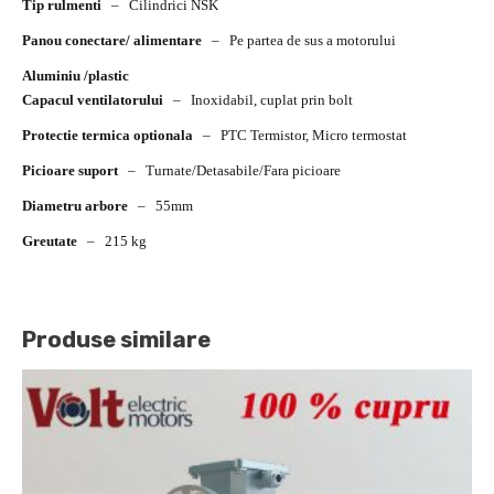
Tip rulmenti
–
Cilindrici NSK
Panou conectare/ alimentare
–
Pe partea de sus a motorului
Aluminiu /plastic
Capacul ventilatorului
–
Inoxidabil, cuplat prin bolt
Protectie termica optionala
–
PTC Termistor, Micro termostat
Picioare suport
–
Turnate/Detasabile/Fara picioare
Diametru arbore
–
55mm
Greutate
–
215 kg
Produse similare