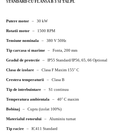
STANDARD CU FLANSA B 3 SI TALPI.
Putere motor
–
30 kW
Rotatii motor
–
1500 RPM
Tensiune nominala
–
380 V 50Hz
Tip carcasa si marime
–
Fonta, 200 mm
Gradul de protectie
–
IP55 Standard/IP56, 65, 66 Optional
Clasa de izolare
–
Clasa F Maxim 155
°
C
Crestera temperaturii
–
Clasa B
Tip de intrebuintare
–
S1 continuu
Temperatura ambientala
–
40
°
C maxim
Bobinaj
–
Cupru (izolat 100%)
Materialul rotorului
–
Aluminiu turnat
Tip racire
–
IC411 Standard