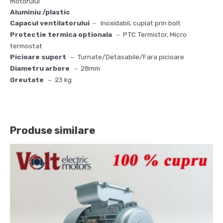
motorului
Aluminiu /plastic
Capacul ventilatorului
Inoxidabil, cuplat prin bolt
–
Protectie termica optionala
PTC Termistor, Micro
–
termostat
Picioare suport
Turnate/Detasabile/Fara picioare
–
Diametru arbore
28mm
–
Greutate
23 kg
–
Produse similare