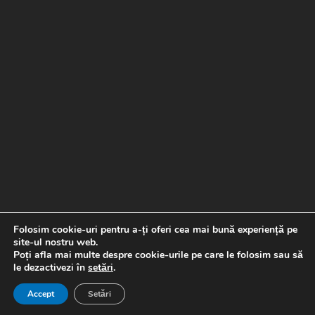
Folosim cookie-uri pentru a-ți oferi cea mai bună experiență pe
site-ul nostru web.
Poți afla mai multe despre cookie-urile pe care le folosim sau să
le dezactivezi în
setări
.
Copyright © 2026 Banda de picurare |
Proiect realizat de
Special Soft
Accept
Setări