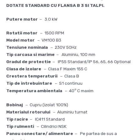
DOTATE STANDARD CU FLANSA B 3 SI TALPI.
Putere motor
3.0 kW
–
Rotatii motor
1500 RPM
–
Model motor
VM100 B3
–
Tensiune nominala
230V 50Hz
–
Tip carcasa si marime
Aluminiu, 100 mm
–
Gradul de protectie
IP55 Standard/IP 56, 65, 66 Optional
–
Clasa de izolare
Clasa F Maxim 155 C
–
Crestera temperaturii
Clasa B
–
Tip de intrebuintare
S1 continuu
–
°
Temperatura ambientala
40
C maxim
–
Bobinaj
Cupru (izolat 100%)
–
Materialul rotorului
Aluminiu turnat
–
Tip racire
IC411 Standard
–
Tip rulmenti
Cilindrici NSK
–
Panou conectare/ alimentare
Pe partea de sus a
–