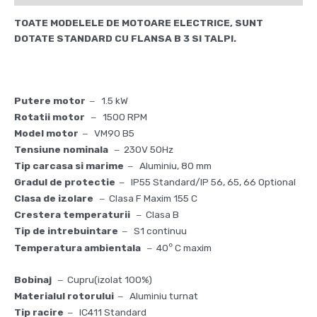
TOATE MODELELE DE MOTOARE ELECTRICE, SUNT
DOTATE STANDARD CU FLANSA B 3 SI TALPI.
Putere motor
1.5 kW
–
Rotatii motor
1500 RPM
–
Model motor
VM90 B5
–
Tensiune nominala
230V 50Hz
–
Tip carcasa si marime
Aluminiu, 80 mm
–
Gradul de protectie
IP55 Standard/IP 56, 65, 66 Optional
–
Clasa de izolare
Clasa F Maxim 155 C
–
Crestera temperaturii
Clasa B
–
Tip de intrebuintare
S1 continuu
–
°
Temperatura ambientala
40
C maxim
–
Bobinaj
Cupru(izolat 100%)
–
Materialul rotorului
Aluminiu turnat
–
Tip racire
IC411 Standard
–