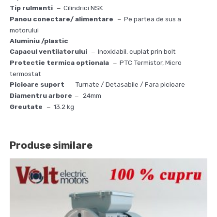
Tip rulmenti
Cilindrici NSK
–
Panou conectare/ alimentare
Pe partea de sus a
–
motorului
Aluminiu /plastic
Capacul ventilatorului
Inoxidabil, cuplat prin bolt
–
Protectie termica optionala
PTC Termistor, Micro
–
termostat
Picioare suport
Turnate / Detasabile / Fara picioare
–
Diamentru arbore
24mm
–
Greutate
13.2 kg
–
Produse similare