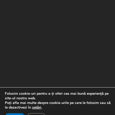
Folosim cookie-uri pentru a-ți oferi cea mai bună experiență pe
site-ul nostru web.
Poți afla mai multe despre cookie-urile pe care le folosim sau să
le dezactivezi în
setări
.
Copyright © 2026 Banda de picurare |
Proiect realizat de
Special Soft