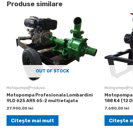
Produse similare
OUT OF STOCK
Motopompe|Produse
Motopompe|Pr
Motopompa Profesionala Lombardini
Motopompa 
9LD 625 ARS 65-2 multietajata
188 K4 (12 
27.900,00
lei
7.680,00
lei
Citește mai mult
Citește 