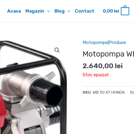
Acasa
Magazin
Blog
Contact
0,00
lei
0
Motopompe|Produse
Motopompa W
2.640,00
lei
Stoc epuizat
SKU:
WB 30 XT HONDA
C