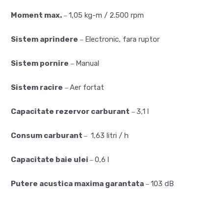
Moment max.
1,05 kg-m / 2.500 rpm
–
Sistem aprindere
Electronic, fara ruptor
–
Sistem pornire
Manual
–
Sistem racire
Aer fortat
–
Capacitate rezervor carburant
3,1 l
–
Consum carburant
1,63 litri / h
–
Capacitate baie ulei
0,6 l
–
Putere acustica maxima garantata
103 dB
–