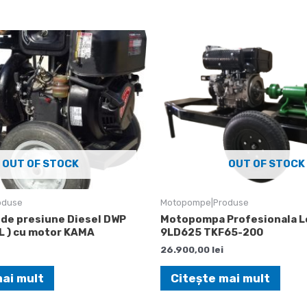
OUT OF STOCK
OUT OF STOCK
oduse
Motopompe|Produse
de presiune Diesel DWP
Motopompa Profesionala L
DL ) cu motor KAMA
9LD625 TKF65-200
26.900,00
lei
mai mult
Citește mai mult