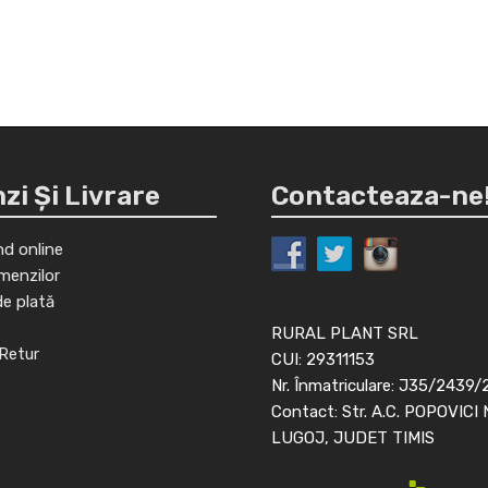
i Și Livrare
Contacteaza-ne
d online
menzilor
de plată
RURAL PLANT SRL
Retur
CUI: 29311153
Nr. Înmatriculare: J35/2439/
Contact: Str. A.C. POPOVICI 
LUGOJ, JUDET TIMIS