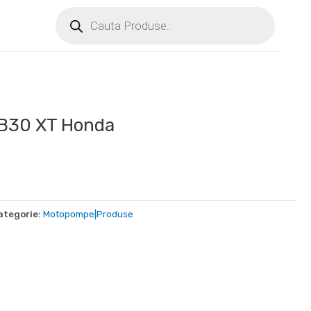
B30 XT Honda
ategorie:
Motopompe|Produse