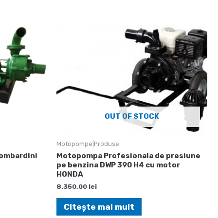
OUT OF STOCK
Motopompe|Produse
ombardini
Motopompa Profesionala de presiune
pe benzina DWP 390 H4 cu motor
HONDA
8.350,00
lei
Citește mai mult