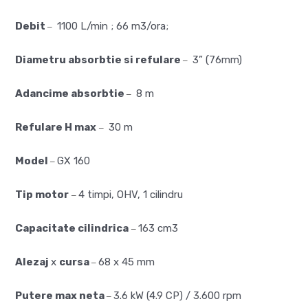
Debit
1100 L/min ; 66 m3/ora;
–
Diametru absorbtie si refulare
3” (76mm)
–
Adancime absorbtie
8 m
–
Refulare H max
30 m
–
Model
GX 160
–
Tip motor
4 timpi, OHV, 1 cilindru
–
Capacitate cilindrica
163 cm3
–
Alezaj
x
cursa
68 x 45 mm
–
Putere max neta
3.6 kW (4.9 CP) / 3.600 rpm
–