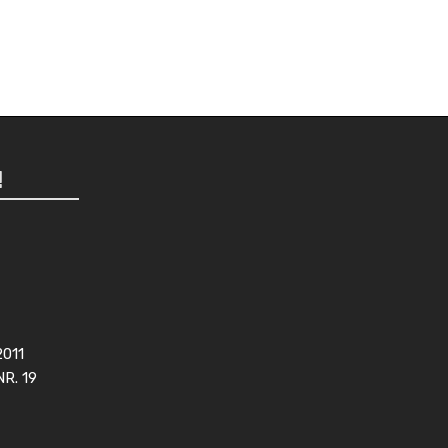
!
2011
NR. 19