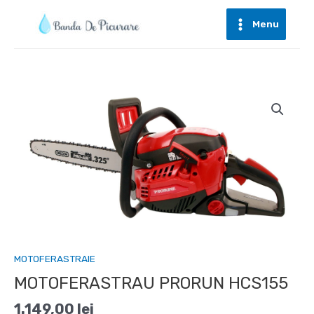
Skip
to
Menu
Main
content
Menu
MOTOFERASTRAIE
MOTOFERASTRAU PRORUN HCS155
1.149,00
lei