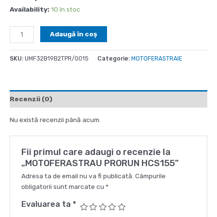
Availability:
10 în stoc
Cantitate
Adaugă în coș
MOTOFERASTRAU
PRORUN
SKU:
UMF32B19B2TPR/0015
Categorie:
MOTOFERASTRAIE
HCS155
Recenzii (0)
Nu există recenzii până acum.
Fii primul care adaugi o recenzie la
„MOTOFERASTRAU PRORUN HCS155”
Adresa ta de email nu va fi publicată.
Câmpurile
obligatorii sunt marcate cu
*
Evaluarea ta
*