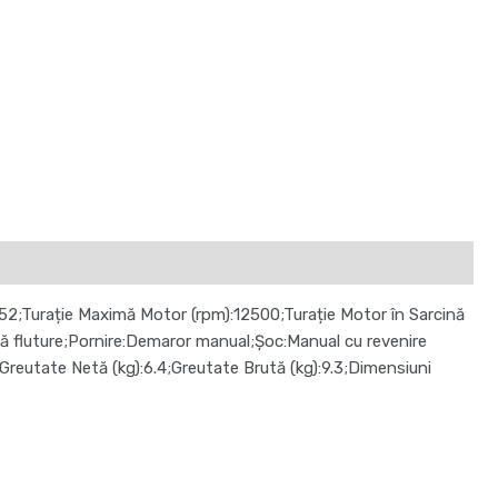
:52;Turație Maximă Motor (rpm):12500;Turație Motor în Sarcină
lvă fluture;Pornire:Demaror manual;Șoc:Manual cu revenire
reutate Netă (kg):6.4;Greutate Brută (kg):9.3;Dimensiuni