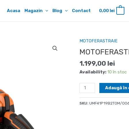
Acasa
Magazin
Blog
Contact
0,00
lei
0
MOTOFERASTRAIE
MOTOFERASTR
1.199,00
lei
Availability:
10 în stoc
Cantitate
Adaugă în 
MOTOFERASTRAU
O'MAC
SKU:
UMF41P19B2TOM/00
MF
4100