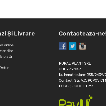
i Și Livrare
Contacteaza-ne
d online
menzilor
de plată
RURAL PLANT SRL
Retur
CUI: 29311153
Nr. Înmatriculare: J35/2439/
Contact: Str. A.C. POPOVICI 
LUGOJ, JUDET TIMIS