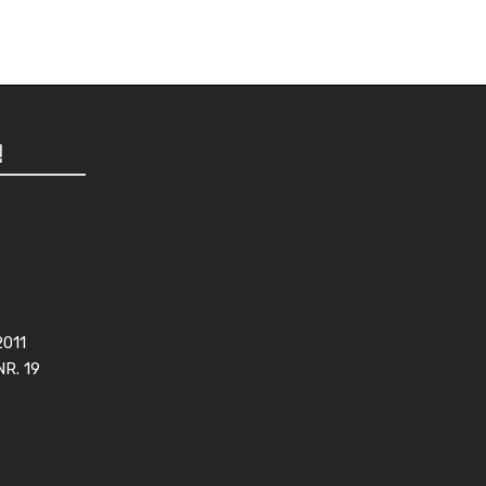
!
2011
NR. 19