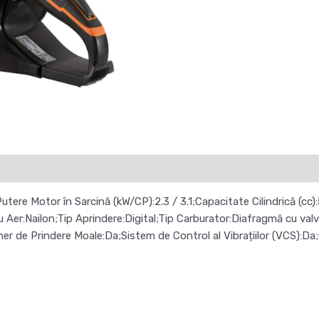
tere Motor în Sarcină (kW/CP):2.3 / 3.1;Capacitate Cilindrică (cc)
u Aer:Nailon;Tip Aprindere:Digital;Tip Carburator:Diafragmă cu va
e Prindere Moale:Da;Sistem de Control al Vibrațiilor (VCS):Da;G