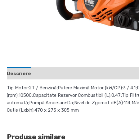
Descriere
Recenzii (0)
Tip Motor:2T / Benzină;Putere Maximă Motor (kW/CP):3 / 4.1;Pu
(rpm):10500;Capacitate Rezervor Combustibil (L):0.47;Tip Filtr
automată;Pompă Amorsare:Da;Nivel de Zgomot dB(A):114;Mâner d
Cutie (Lxlxh):470 x 275 x 305 mm
Produse similare