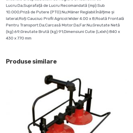
Lucru:Da;Suprafață de Lucru Recomandată (mp):Sub
10.000;Priză de Putere (PTO):Nu;Mâner Reglabil:Înălțime și
lateral;Roți Cauciuc Profil Agricol:Wider 4.00 x 8;Roată Frontală
Pentru Transport:Da;Carcasă Motor:Da;Far:Nu;Greutate Netă
(kg):69;Greutate Brută (kg):91;Dimensiuni Cutie (Lxlxh):840 x
430 x 770 mm
Produse similare