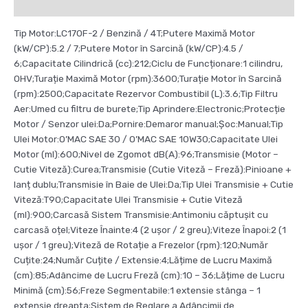
Recenzii (0)
Tip Motor:LC170F-2 / Benzină / 4T;Putere Maximă Motor
(kW/CP):5.2 / 7;Putere Motor în Sarcină (kW/CP):4.5 /
6;Capacitate Cilindrică (cc):212;Ciclu de Funcționare:1 cilindru,
OHV;Turație Maximă Motor (rpm):3600;Turație Motor în Sarcină
(rpm):2500;Capacitate Rezervor Combustibil (L):3.6;Tip Filtru
Aer:Umed cu filtru de burete;Tip Aprindere:Electronic;Protecție
Motor / Senzor ulei:Da;Pornire:Demaror manual;Șoc:Manual;Tip
Ulei Motor:O’MAC SAE 30 / O’MAC SAE 10W30;Capacitate Ulei
Motor (ml):600;Nivel de Zgomot dB(A):96;Transmisie (Motor –
Cutie Viteză):Curea;Transmisie (Cutie Viteză – Freză):Pinioane +
lanț dublu;Transmisie în Baie de Ulei:Da;Tip Ulei Transmisie + Cutie
Viteză:T90;Capacitate Ulei Transmisie + Cutie Viteză
(ml):900;Carcasă Sistem Transmisie:Antimoniu căptușit cu
carcasă oțel;Viteze Înainte:4 (2 ușor / 2 greu);Viteze Înapoi:2 (1
ușor / 1 greu);Viteză de Rotație a Frezelor (rpm):120;Număr
Cuțite:24;Număr Cuțite / Extensie:4;Lățime de Lucru Maximă
(cm):85;Adâncime de Lucru Freză (cm):10 – 36;Lățime de Lucru
Minimă (cm):56;Freze Segmentabile:1 extensie stânga – 1
extensie dreapta;Sistem de Reglare a Adâncimii de