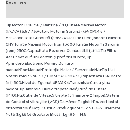
Descriere
Recenzii (0)
Tip Motor:LC1P75F / Benzină / 4T;Putere Maximă Motor
(kW/CP):5.5 / 7.5;Putere Motor în Sarcină (kW/CP):4.5 /
6.1;Capacitate Cilindrică (cc):224;Ciclu de Funcționare:1 cilindru,
OHV;Turație Maximă Motor (rpm):3600;Turație Motor în Sarcină
(rpm):2500;Capacitate Rezervor Combustibil (L):1.4;Tip Filtru
Aer:Uscat cu filtru carton și prefiltru burete;Tip
Aprindere:Electronic;Pornire:Demaror
manual;Șoc:Manual;Protecție Motor / Senzor ulei:Nu;Tip Ulei
Motor:O’MAC SAE 30 / O’MAC SAE 10W30;Capacitate Ulei Motor
(ml):500;Nivel de Zgomot dB(A):94;Transmisie:Curea și ax
melcat;Tip Ambreiaj:Curea trapezoidală;Priză de Putere
(PTO):Nu;Cutie de Viteze:5 trepte (3 înainte + 2 înapoi);Sistem
de Control al Vibrațiilor (VCS):Da;Mâner Reglabil:Da, vertical si
orizontal 180°;Roți Cauciuc Profil Agricol:15 x 6.00-6 ;Greutate
Netă (kg):81.6;Greutate Brută (kg):86 + 14.5