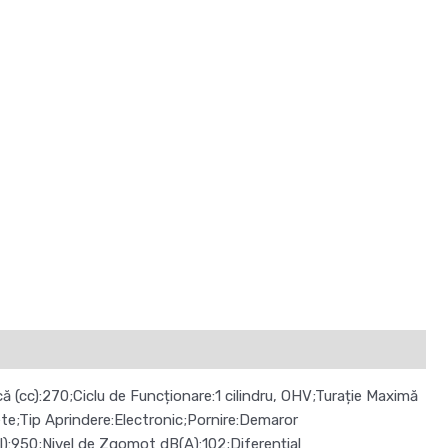
 (cc):270;Ciclu de Funcționare:1 cilindru, OHV;Turație Maximă
ete;Tip Aprindere:Electronic;Pornire:Demaror
):950;Nivel de Zgomot dB(A):102;Diferențial