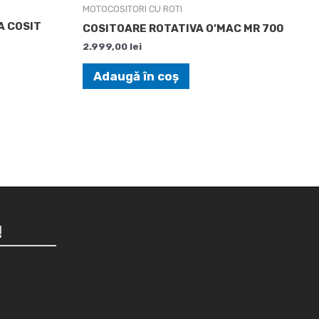
MOTOCOSITORI CU ROTI
A COSIT
COSITOARE ROTATIVA O’MAC MR 700
2.999,00
lei
Adaugă în coș
!