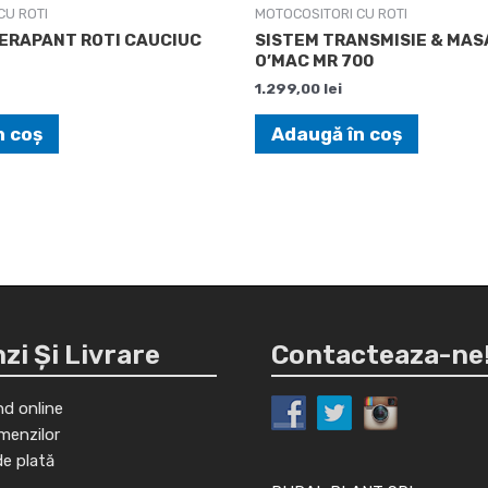
CU ROTI
MOTOCOSITORI CU ROTI
ERAPANT ROTI CAUCIUC
SISTEM TRANSMISIE & MAS
O’MAC MR 700
1.299,00
lei
n coș
Adaugă în coș
i Și Livrare
Contacteaza-ne
d online
menzilor
de plată