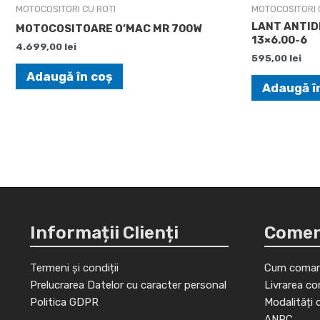
MOTOCOSITORI CU ROTI
MOTOCOSITORI 
LANT ANTID
MOTOCOSITOARE O’MAC MR 700W
13×6.00-6
4.699,00
lei
595,00
lei
Adaugă în coș
Adaugă î
Informații Clienți
Comenz
Termeni și condiții
Cum coman
Prelucrarea Datelor cu caracter personal
Livrarea co
Politica GDPR
Modalități 
ANPC