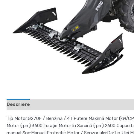
Descriere
Recenzii (0)
Tip Motor:G270F / Benzină / 4T;Putere Maximă Motor (kW/CP):6.
Motor (rpm):3600;Turație Motor în Sarcină (rpm):2600;Capacitat
manual;Șoc:Manual;Protecție Motor / Senzor ulei:Da;Tip Ulei