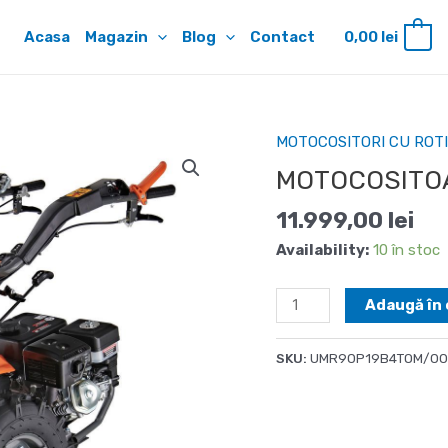
Acasa
Magazin
Blog
Contact
0,00
lei
0
MOTOCOSITORI CU ROTI
MOTOCOSITOA
11.999,00
lei
Availability:
10 în stoc
Cantitate
Adaugă în 
MOTOCOSITOARE
O'MAC
SKU:
UMR90P19B4TOM/00
MR
9000