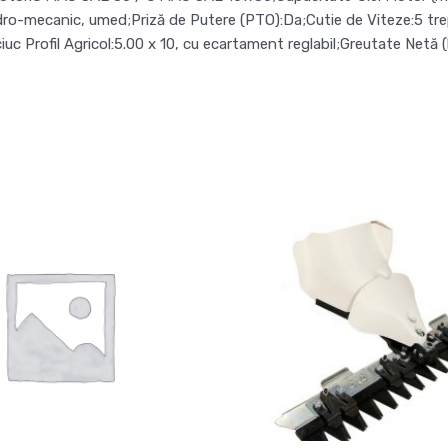
dro-mecanic, umed;Priză de Putere (PTO):Da;Cutie de Viteze:5 trept
ciuc Profil Agricol:5.00 x 10, cu ecartament reglabil;Greutate Netă