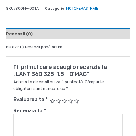
36D
SKU:
SCOMF/00177
Categorie:
MOTOFERASTRAIE
325-
1.5
-
O'MAC
Recenzii (0)
Nu există recenzii până acum.
Fii primul care adaugi o recenzie la
„LANT 36D 325-1.5 – O’MAC”
Adresa ta de email nu va fi publicată.
Câmpurile
obligatorii sunt marcate cu
*
Evaluarea ta
*
Recenzia ta
*