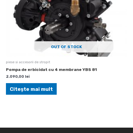
OUT OF STOCK
piese si accesorii de stropit
Pompa de erbicidat cu 4 membrane YBS 81
2.090,00
lei
Citește mai mult