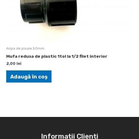
Aripa de ploaie 50mm
Mufa redusa de plastic 1tol la 1/2 filet interior
2,00
lei
Adaugă în coș
Informații Clienți