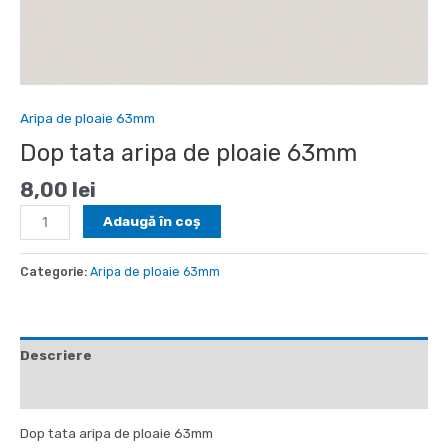
Aripa de ploaie 63mm
Dop tata aripa de ploaie 63mm
8,00
lei
Cantitate
Adaugă în coș
Dop
tata
Categorie:
Aripa de ploaie 63mm
aripa
de
ploaie
63mm
Descriere
Informații suplimentare
Dop tata aripa de ploaie 63mm