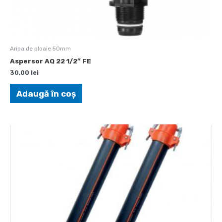
Aripa de ploaie 50mm
Aspersor AQ 22 1/2″ FE
30,00
lei
Adaugă în coș