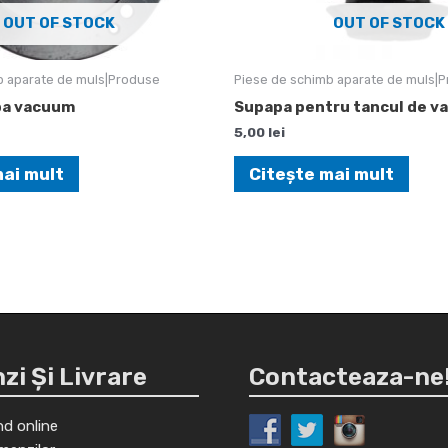
OUT OF STOCK
OUT OF STOCK
b aparate de muls|Produse
Piese de schimb aparate de muls|
pa vacuum
Supapa pentru tancul de 
5,00
lei
mai mult
Citește mai mult
i Și Livrare
Contacteaza-ne
d online