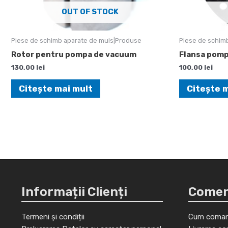
OUT OF STOCK
Piese de schimb aparate de muls|Produse
Piese de schim
Rotor pentru pompa de vacuum
Flansa pom
130,00
lei
100,00
lei
Citește mai mult
Citește 
Informații Clienți
Comenz
Termeni și condiții
Cum coman