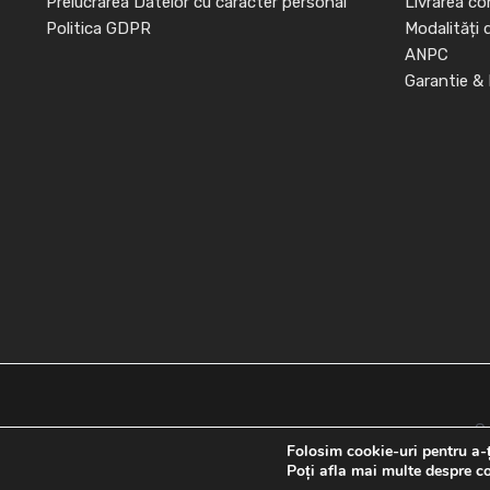
Prelucrarea Datelor cu caracter personal
Livrarea co
Politica GDPR
Modalități 
ANPC
Garantie & 
C
Folosim cookie-uri pentru a-ț
Poți afla mai multe despre co