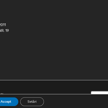
2011
NR. 19
oft
Accept
Setări