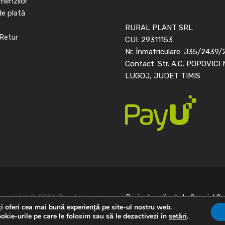
menzilor
de plată
RURAL PLANT SRL
Retur
CUI: 29311153
Nr. Înmatriculare: J35/2439/
Contact: Str. A.C. POPOVICI 
LUGOJ, JUDET TIMIS
opyright © 2026 Banda de picurare |
Proiect realizat de
Special S
i oferi cea mai bună experiență pe site-ul nostru web.
okie-urile pe care le folosim sau să le dezactivezi în
setări
.