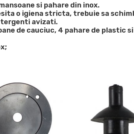
mansoane si pahare din inox.
sita o igiena stricta, trebuie sa schim
tergenti avizati.
oane de cauciuc, 4 pahare de plastic s
ox;