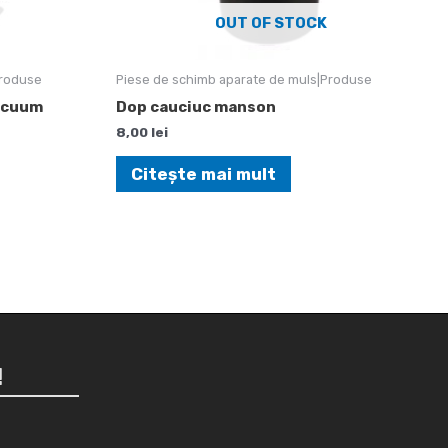
OUT OF STOCK
Produse
Piese de schimb aparate de muls|Produse
vacuum
Dop cauciuc manson
8,00
lei
Citește mai mult
!