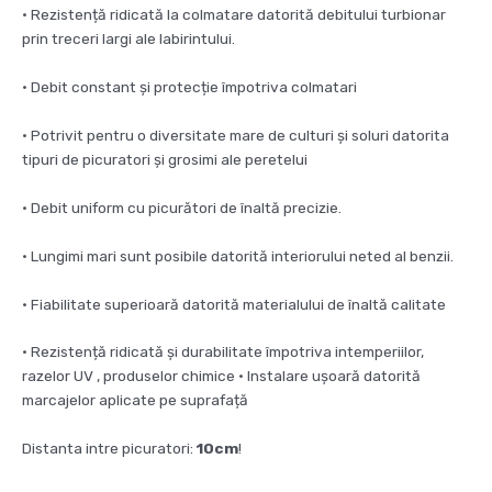
• Rezistență ridicată la colmatare datorită debitului turbionar
prin treceri largi ale labirintului.
• Debit constant și protecție împotriva colmatari
• Potrivit pentru o diversitate mare de culturi și soluri datorita
tipuri de picuratori și grosimi ale peretelui
• Debit uniform cu picurători de înaltă precizie.
• Lungimi mari sunt posibile datorită interiorului neted al benzii.
• Fiabilitate superioară datorită materialului de înaltă calitate
• Rezistență ridicată și durabilitate împotriva intemperiilor,
razelor UV , produselor chimice • Instalare ușoară datorită
marcajelor aplicate pe suprafață
Distanta intre picuratori:
10cm
!