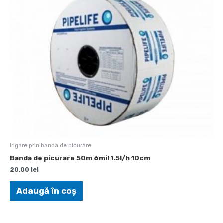
Irigare prin banda de picurare
Banda de picurare 50m 6mil 1.5l/h 10cm
20,00
lei
Adaugă în coș