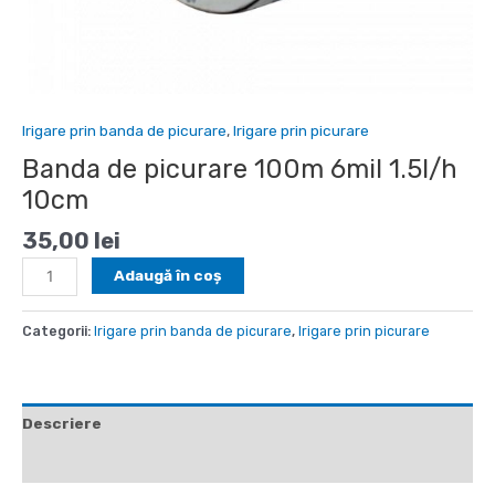
Irigare prin banda de picurare
,
Irigare prin picurare
Banda de picurare 100m 6mil 1.5l/h
10cm
35,00
lei
Cantitate
Adaugă în coș
Banda
de
Categorii:
Irigare prin banda de picurare
,
Irigare prin picurare
picurare
100m
6mil
1.5l/h
Descriere
10cm
Informații suplimentare