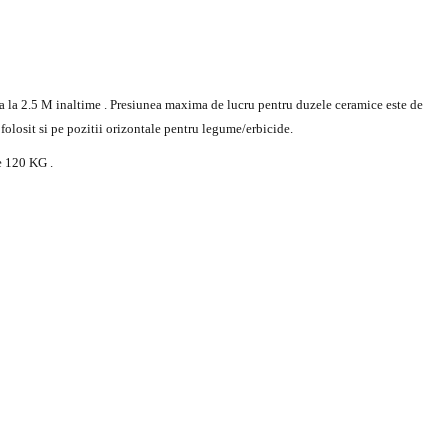
ana la 2.5 M inaltime . Presiunea maxima de lucru pentru duzele ceramice este de
fi folosit si pe pozitii orizontale pentru legume/erbicide.
de 120 KG .