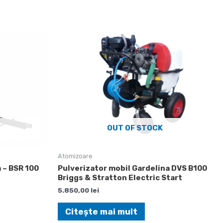
OUT OF STOCK
Atomizoare
 – BSR 100
Pulverizator mobil Gardelina DVS B100
Briggs & Stratton Electric Start
5.850,00
lei
Citește mai mult