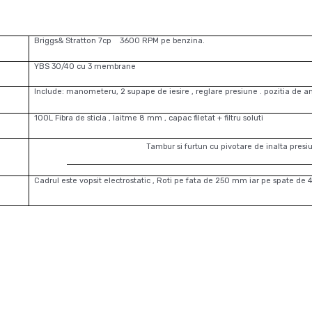
Briggs& Stratton 7cp 3600 RPM pe benzina.
YBS 30/40 cu 3 membrane
Include: manometeru, 2 supape de iesire , reglare presiune . pozitia de 
100L Fibra de sticla , laitme 8 mm , capac filetat + filtru soluti
Tambur si furtun cu pivotare de inalta presi
Cadrul este vopsit electrostatic , Roti pe fata de 250 mm iar pe spate de