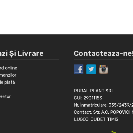
i Și Livrare
Contacteaza-ne
d online
menzilor
de plată
RURAL PLANT SRL
Retur
CUI: 29311153
Nr. Înmatriculare: J35/2439/
Contact: Str. A.C. POPOVICI 
LUGOJ, JUDET TIMIS