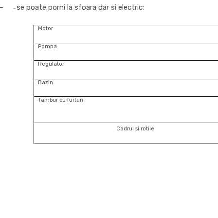
–
se poate porni la sfoara dar si electric;
–
Motor
Pompa
Regulator
Bazin
Tambur cu furtun
Cadrul si rotile