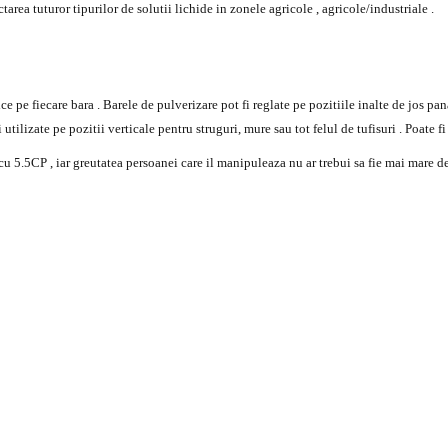
area tuturor tipurilor de solutii lichide in zonele agricole , agricole/industriale .
)
e pe fiecare bara . Barele de pulverizare pot fi reglate pe pozitiile inalte de jos p
 utilizate pe pozitii verticale pentru struguri, mure sau tot felul de tufisuri . Poate 
cu 5.5CP , iar greutatea persoanei care il manipuleaza nu ar trebui sa fie mai mare 