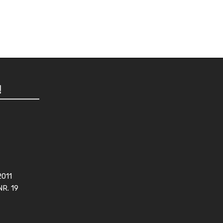
!
2011
NR. 19