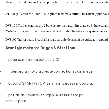
Masinile de pulverizare DVS ar putea fi utilizate pentru pulverizarea si dezinfect
Jetul de pulverizare 40 BAR. Lungimea maxima a furtunului 150 m (optional 
DVS 100 Trailer ceramic are 2 bare de otel in partea din spate cu 3 duze ceramic
25 de bari . Face o pulverizare puternica si moale . Barele de pe spate ar putea fi
DVS100 Trailer poate fi cuplat la toate tipurile de masini de cultivat incepand 
Avantaje motoare Briggs & Stratton:
–
puterea motorului este de 7 CP;
–
–
demarorul motorului este confectionat din metal;
–
–
butonul START-STOP, se afla in carcasa motorului;
–
–
pozitia de umplere-scurgere a uleiului este pe
–
ambele parti;