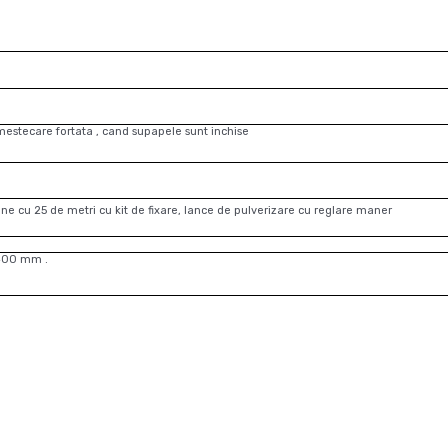
amestecare fortata , cand supapele sunt inchise
une cu 25 de metri cu kit de fixare, lance de pulverizare cu reglare maner
 400 mm .