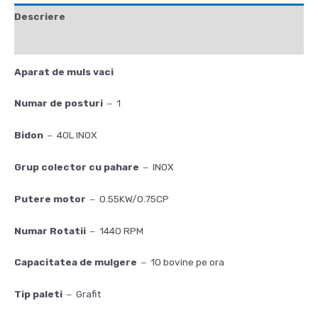
Descriere
Recenzii (0)
Aparat de muls vaci
Numar de posturi
1
–
Bidon
40L INOX
–
Grup colector cu pahare
INOX
–
Putere motor
0.55KW/0.75CP
–
Numar Rotatii
1440 RPM
–
Capacitatea de mulgere
10 bovine pe ora
–
Tip paleti
Grafit
–