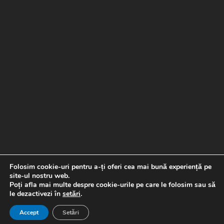
Folosim cookie-uri pentru a-ți oferi cea mai bună experiență pe
site-ul nostru web.
Poți afla mai multe despre cookie-urile pe care le folosim sau să
le dezactivezi în
setări
.
Copyright © 2026 Banda de picurare |
Proiect realizat de
Special Soft
Accept
Setări