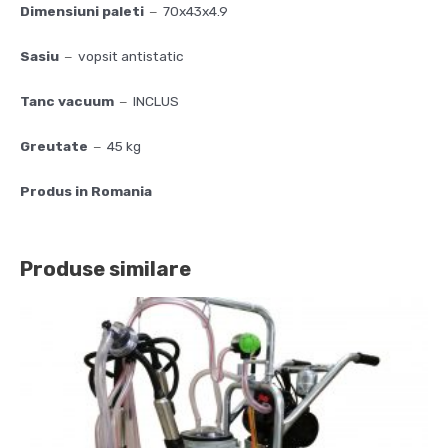
Dimensiuni paleti
70x43x4.9
–
Sasiu
vopsit antistatic
–
Tanc vacuum
INCLUS
–
Greutate
45 kg
–
Produs in Romania
Produse similare