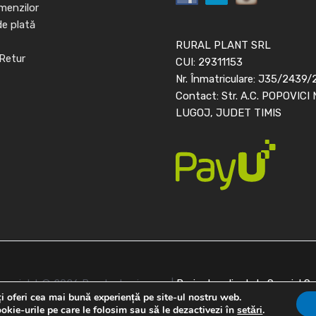
menzilor
de plată
RURAL PLANT SRL
Retur
CUI: 29311153
Nr. Înmatriculare: J35/2439/
Contact: Str. A.C. POPOVICI 
LUGOJ, JUDET TIMIS
opyright © 2026 Banda de picurare |
Proiect realizat de
Special S
i oferi cea mai bună experiență pe site-ul nostru web.
okie-urile pe care le folosim sau să le dezactivezi în
setări
.