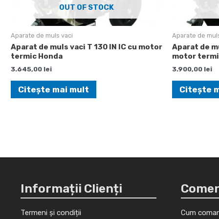
OUT OF STOCK
Aparate de muls vaci
Aparate de muls
Aparat de muls vaci T 130 IN IC cu motor
Aparat de mu
termic Honda
motor term
3.645,00
lei
3.900,00
lei
Citește mai mult
Citește 
Informații Clienți
Comenz
Termeni și condiții
Cum coman