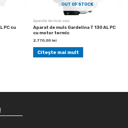
OUT OF STOCK
Aparate de muls vaci
AL PC cu
Aparat de muls Gardelina T 130 AL PC
cu motor termic
2.770,00
lei
Citește mai mult
!