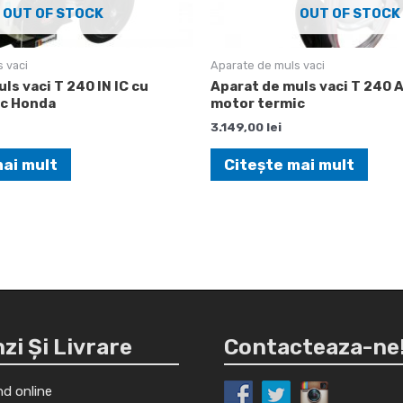
OUT OF STOCK
OUT OF STOCK
 vaci
Aparate de muls vaci
ls vaci T 240 IN IC cu
Aparat de muls vaci T 240 
ic Honda
motor termic
3.149,00
lei
mai mult
Citește mai mult
i Și Livrare
Contacteaza-ne
d online