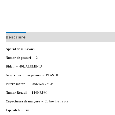
Descriere
Recenzii (0)
Aparat de muls vaci
Numar de posturi
–
2
Bidon
–
40L ALUMINIU
Grup colector cu pahare
–
PLASTIC
Putere motor
–
0.55KW/0.75CP
Numar Rotatii
–
1440 RPM
Capacitatea de mulgere
–
20 bovine pe ora
Tip paleti
–
Grafit