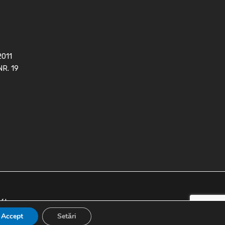
2011
NR. 19
oft
Accept
Setări